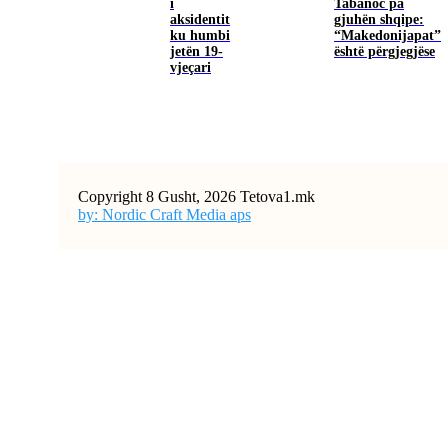
i
Tabanoc pa
aksidentit
gjuhën shqipe:
ku humbi
“Makedonijapat”
jetën 19-
është përgjegjëse
vjeçari
Copyright 8 Gusht, 2026 Tetova1.mk
by: Nordic Craft Media aps