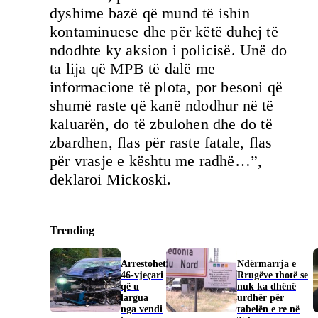
dyshime bazë që mund të ishin
kontaminuese dhe për këtë duhej të
ndodhte ky aksion i policisë. Unë do
ta lija që MPB të dalë me
informacione të plota, por besoni që
shumë raste që kanë ndodhur në të
kaluarën, do të zbulohen dhe do të
zbardhen, flas për raste fatale, flas
për vrasje e kështu me radhë…”,
deklaroi Mickoski.
Trending
Arrestohet
Ndërmarrja e
46-vjeçari
Rrugëve thotë se
që u
nuk ka dhënë
largua
urdhër për
nga vendi
tabelën e re në