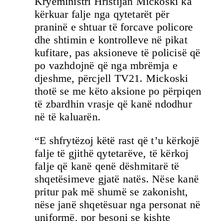
Kryeministri Hristijan Mickoski ka
kërkuar falje nga qytetarët për
praninë e shtuar të forcave policore
dhe shtimin e kontrolleve në pikat
kufitare, pas aksioneve të policisë që
po vazhdojnë që nga mbrëmja e
djeshme, përcjell TV21. Mickoski
thotë se me këto aksione po përpiqen
të zbardhin vrasje që kanë ndodhur
në të kaluarën.
“E shfrytëzoj këtë rast që t’u kërkojë
falje të gjithë qytetarëve, të kërkoj
falje që kanë qenë dëshmitarë të
shqetësimeve gjatë natës. Nëse kanë
pritur pak më shumë se zakonisht,
nëse janë shqetësuar nga personat në
uniformë, por besoni se kishte