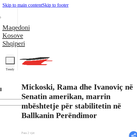
Skip to main content
Skip to footer
Maqedoni
Kosove
Shqiperi
Trendy
Mickoski, Rama dhe Ivanoviç në
l
Senatin amerikan, marrin
mbështetje për stabilitetin në
Ballkanin Perëndimor
Para 2 vjet