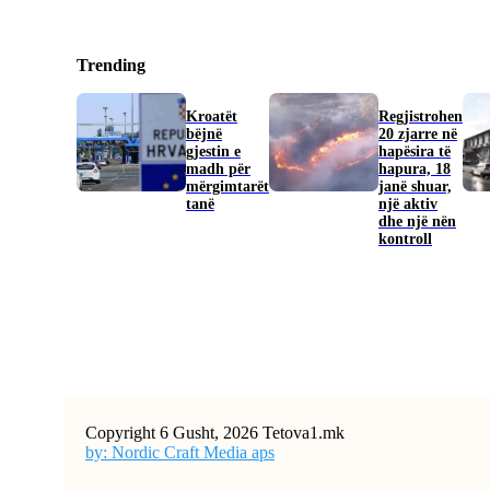
Trending
Kroatët
Regjistrohen
bëjnë
20 zjarre në
gjestin e
hapësira të
madh për
hapura, 18
mërgimtarët
janë shuar,
tanë
një aktiv
dhe një nën
kontroll
Copyright 6 Gusht, 2026 Tetova1.mk
by: Nordic Craft Media aps