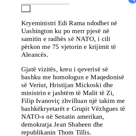
Kryeministri Edi Rama ndodhet në
Uashington ku po merr pjesë në
samitin e radhës së NATO, i cili
përkon me 75 vjetorin e krijimit të
Aleancës.
Gjatë vizitës, kreu i qeverisë së
bashku me homologun e Maqedonisë
së Veriut, Hristijan Mickoski dhe
ministrin e jashtëm të Malit të Zi,
Filip Ivanoviç zhvilluan një takim me
bashkëkryetarët e Grupit Vëzhgues të
NATO-s në Senatin amerikan,
demokratja Jean Shaheen dhe
republikanin Thom Tillis.