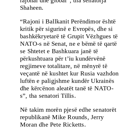
rajonal dhe global”, tha senatorja
Shaheen.
“Rajoni i Ballkanit Perëndimor është
kritik për sigurinë e Evropës, dhe si
bashkëkryetarë të Grupit Vëzhgues të
NATO-s në Senat, ne e bëmë të qartë
se Shtetet e Bashkuara janë të
përkushtuara për t’iu kundërvënë
regjimeve totalitare, në mënyrë të
veçantë në kushtet kur Rusia vazhdon
luftën e paligjshme kundër Ukrainës
dhe kërcënon aleatët tanë të NATO-
s”, tha senatori Tillis.
Në takim morën pjesë edhe senatorët
republikanë Mike Rounds, Jerry
Moran dhe Pete Ricketts.