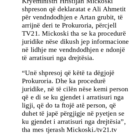
Kryeministri Hristijan Mickoski
shpreson që deklaratat e Ali Ahmetit
për vendndodhjen e Artan grubit, të
arrijnë deri te Prokuroria, përcjell
TV21. Mickoski tha se ka procedurë
juridike nëse dikush jep informacione
në lidhje me vendndodhjen e ndonjë
të arratisuri nga drejtësia.
“Unë shpresoj që këtë ta dëgjojë
Prokuroria. Dhe ka procedurë
juridike, në të cilën nëse kemi person
që e di se ku gjendet i arratisuri nga
ligji, që do ta ftojë atë person, që
duhet të japë përgjigje në pyetjen se
ku gjendet i arratisuri nga drejtësia”,
tha mes tjerash Mickoski./tv21.tv