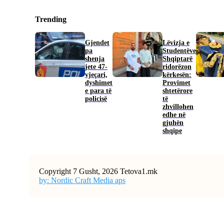
Trending
Gjendet
Lëvizja e
pa
Studentëve
shenja
Shqiptarë
jete 47-
ridorëzon
vjeçari,
kërkesën:
dyshimet
Provimet
e para të
shtetërore
policisë
të
zhvillohen
edhe në
gjuhën
shqipe
Copyright 7 Gusht, 2026 Tetova1.mk
by: Nordic Craft Media aps