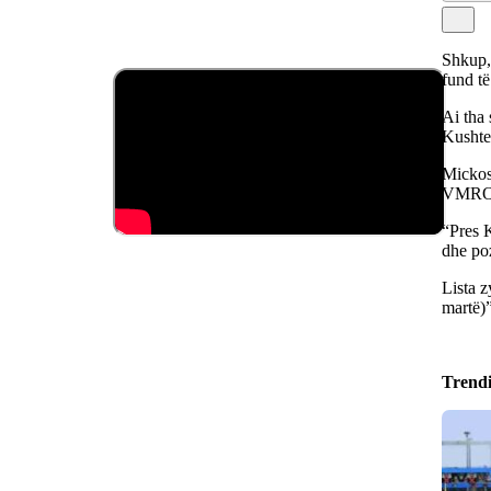
Shkup, 
fund të
Ai tha
Kushtet
Mickosk
VMRO-s
“Pres 
dhe poz
Lista 
martë)”
Trend