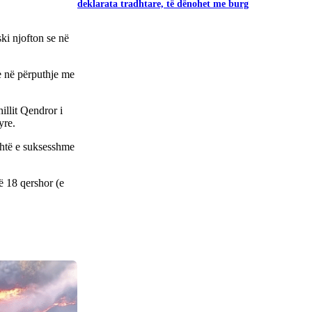
deklarata tradhtare, të dënohet me burg
ki njofton se në
e në përputhje me
illit Qendror i
yre.
shtë e suksesshme
 18 qershor (e