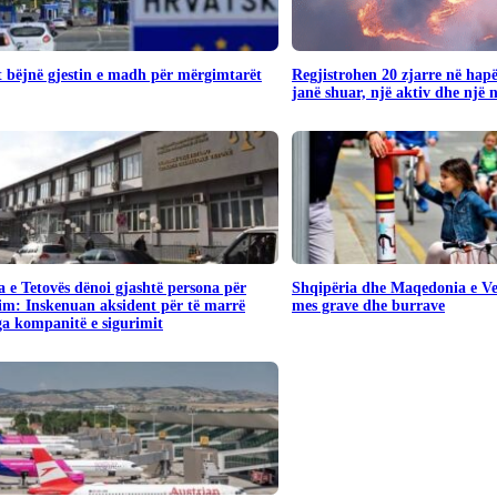
 bëjnë gjestin e madh për mërgimtarët
Regjistrohen 20 zjarre në hapë
janë shuar, një aktiv dhe një 
 e Tetovës dënoi gjashtë persona për
Shqipëria dhe Maqedonia e Ver
im: Inskenuan aksident për të marrë
mes grave dhe burrave
a kompanitë e sigurimit