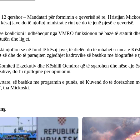
12 qershor – Mandatari për formimin e qeverisë së re, Hristijan Mickos
 kësaj jave do të njoftoj ministrat e rinj që do të jenë pjesë e qeverisë.
 se koalicioni i udhëhequr nga VMRO funksionon në bazë të statutit dh
utën dhe ligjet.
i njofton se në fund të kësaj jave, të dielën do të mbahet seanca e Kësh
ë dhe do të paraqiten zgjedhjet kadrovike së bashku me biografitë e t
Komiteti Ekzekutiv dhe Këshilli Qendror që të sqarohen dhe nëse ajo ë
itive, do t’i njoftojmë për opinionin.
zyrtare, së bashku me programin e punës, në Kuvend do të dorëzohen më
, tha Mickoski.
ing