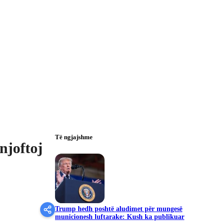
Të ngjajshme
njoftoj
Trump hedh poshtë aludimet për mungesë
municionesh luftarake: Kush ka publikuar