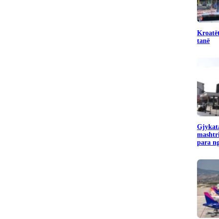
Kroatët
tanë
Gjykata
mashtr
para ng