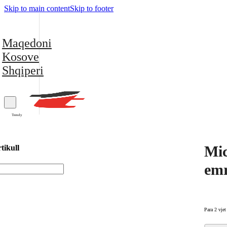
Skip to main content
Skip to footer
Maqedoni
Kosove
Shqiperi
Trendy
Mic
tikull
emr
Para 2 vjet