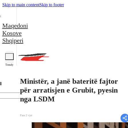
Skip to main content
Skip to footer
Maqedoni
Kosove
Shqiperi
Trendy
Ministër, a janë bateritë fajtor
l
për arratisjen e Grubit, pyesin
nga LSDM
Para 2 vjet