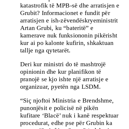
katastrofik të MPB-së dhe arratisjen e
Grubit? Informacionet e fundit për
arratisjen e ish-zëvendëskryeministrit
Artan Grubi, ku “bateritë” e
kamerave nuk funksiononin pikërisht
kur ai po kalonte kufirin, shkaktuan
tallje nga qytetarët.
Deri kur ministri do të mashtrojë
opinionin dhe kur planifikon të
pranojë se kjo ishte një arratisje e
organizuar, pyetën nga LSDM.
“Siç njoftoi Ministria e Brendshme,
punonjësit e policisë në pikën
kufitare ‘Blacë’ nuk i kanë respektuar
procedurat, edhe pse për Grubin ka