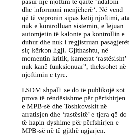
pasur një njoftim të qartë ‘ndaloni
dhe informoni menjëherë’. Në vend
që të vepronin sipas këtij njoftimi, ata
nuk e kontrolluan sistemin, e lejuan
automjetin të kalonte pa kontrollin e
duhur dhe nuk i regjistruan pasagjerët
siç kërkon ligji. Gjithashtu, në
momentin kritik, kamerat ‘rastësisht’
nuk kanë funksionuar”, theksohet në
njoftimin e tyre.
LSDM shpalli se do të publikojë sot
prova të rëndësishme për përfshirjen
e MPB-së dhe Toshkovskit në
arratisjen dhe ‘rastësitë’ e tjera që do
të hapin dyshime për përfshirjen e
MPB-së në të gjithë ngjarjen.