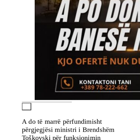
A do të marrë përfundimisht
përgjegjësi ministri i Brendshëm
Toškovski për funksionimin