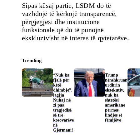
Sipas kësaj partie, LSDM do të
vazhdojë të kërkojë transparencë,
përgjegjësi dhe institucione
funksionale që do të punojnë
ekskluzivisht në interes të qytetarëve.
Trending
“Nuk ka
Trump
fjalë për
nënshkruan
këtë
urdhrin
dhimbje”,
ekzekutiv,
lagjja
nuk ka
Nuhaj në
shtetësi
zi pas
amerikane
tragjedisë
përmes
së tre
lindjes së
kosovarëve
fëmijëve
në
Gjermani!