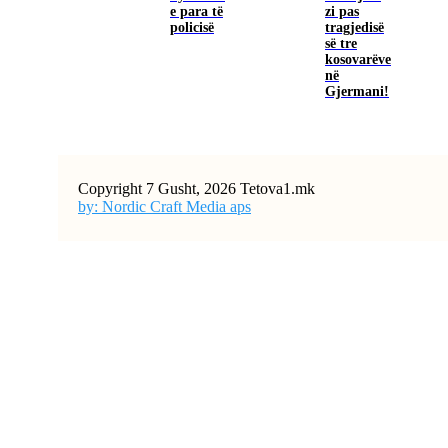
e para të
zi pas
policisë
tragjedisë
së tre
kosovarëve
në
Gjermani!
Copyright 7 Gusht, 2026 Tetova1.mk
by: Nordic Craft Media aps