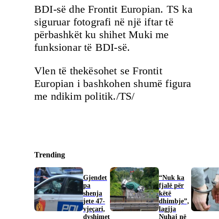
BDI-së dhe Frontit Europian. TS ka
siguruar fotografi në një iftar të
përbashkët ku shihet Muki me
funksionar të BDI-së.
Vlen të thekësohet se Frontit
Europian i bashkohen shumë figura
me ndikim politik./TS/
Trending
Gjendet
“Nuk ka
pa
fjalë për
shenja
këtë
jete 47-
dhimbje”,
vjeçari,
lagjja
dyshimet
Nuhaj në