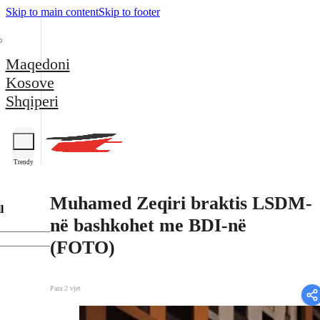
Skip to main content
Skip to footer
Maqedoni
Kosove
Shqiperi
Trendy
Muhamed Zeqiri braktis LSDM-
l
në bashkohet me BDI-në
(FOTO)
Para 2 vjet