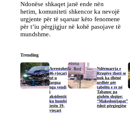
Ndonëse shkaqet janë ende nën
hetim, komuniteti shkencor ka nevojë
urgjente për të sqaruar këto fenomene
për t’iu përgjigjur në kohë pasojave të
mundshme.
Trending
Arrestohet
Ndërmarrja e
46-vjeçari
Rrugëve thotë se
që u
nuk ka dhënë
largua
urdhër për
nga vendi
tabelën e re në
i
Tabanoc pa
aksidentit
gjuhën shqipe:
ku humbi
“Makedonijapat”
jetën 19-
është përgjegjëse
vjeçari