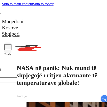
Skip to main content
Skip to footer
Maqedoni
Kosove
Shqiperi
Trendy
NASA në panik: Nuk mund të
l
shpjegojë rritjen alarmante të
temperaturave globale!
Para 2 vjet