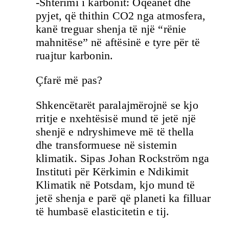
-Shterimi i karbonit: Oqeanet dhe
pyjet, që thithin CO2 nga atmosfera,
kanë treguar shenja të një “rënie
mahnitëse” në aftësinë e tyre për të
ruajtur karbonin.
Çfarë më pas?
Shkencëtarët paralajmërojnë se kjo
rritje e nxehtësisë mund të jetë një
shenjë e ndryshimeve më të thella
dhe transformuese në sistemin
klimatik. Sipas Johan Rockström nga
Instituti për Kërkimin e Ndikimit
Klimatik në Potsdam, kjo mund të
jetë shenja e parë që planeti ka filluar
të humbasë elasticitetin e tij.