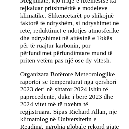
Megjithatë, kjo rritje e nxehtësisë ka
tejkaluar pritshmëritë e modeleve
klimatike. Shkencëtarët po shikojnë
faktorë të ndryshëm, si ndryshimet në
retë, reduktimet e ndotjes atmosferike
dhe ndryshimet në aftësinë e Tokës
për të ruajtur karbonin, por
përfundimet përfundimtare mund të
priten vetëm pas një ose dy vitesh.
Organizata Botërore Meteorologjike
raportoi se temperaturat nga qershori
2023 deri në shtator 2024 ishin të
paprecedentë, duke i bërë 2023 dhe
2024 vitet më të nxehta të
regjistruara. Sipas Richard Allan, një
klimatolog në Universitetin e
Reading, ngrohja globale rekord gjatë