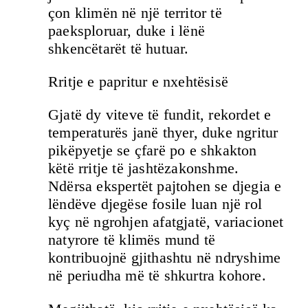
çon klimën në një territor të
paeksploruar, duke i lënë
shkencëtarët të hutuar.
Rritje e papritur e nxehtësisë
Gjatë dy viteve të fundit, rekordet e
temperaturës janë thyer, duke ngritur
pikëpyetje se çfarë po e shkakton
këtë rritje të jashtëzakonshme.
Ndërsa ekspertët pajtohen se djegia e
lëndëve djegëse fosile luan një rol
kyç në ngrohjen afatgjatë, variacionet
natyrore të klimës mund të
kontribuojnë gjithashtu në ndryshime
në periudha më të shkurtra kohore.