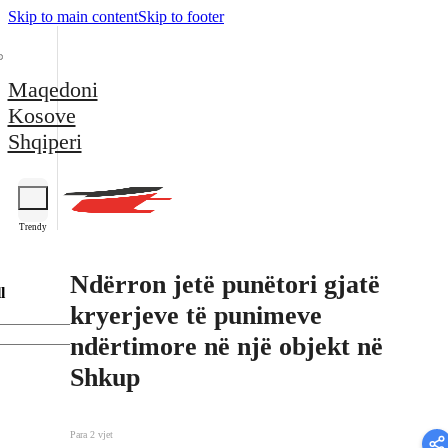
Skip to main content
Skip to footer
Maqedoni
Kosove
Shqiperi
Trendy
Ndërron jetë punëtori gjatë
l
kryerjeve të punimeve
ndërtimore në një objekt në
Shkup
Para 2 vjet