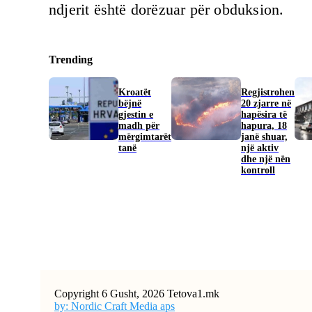
ndjerit është dorëzuar për obduksion.
Trending
Kroatët
Regjistrohen
bëjnë
20 zjarre në
gjestin e
hapësira të
madh për
hapura, 18
mërgimtarët
janë shuar,
tanë
një aktiv
dhe një nën
kontroll
Copyright 6 Gusht, 2026 Tetova1.mk
by: Nordic Craft Media aps