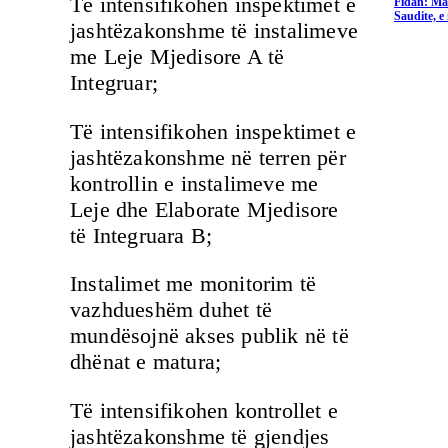
Të intensifikohen inspektimet e
Fidan: Ma
Saudite, 
jashtëzakonshme të instalimeve
me Leje Mjedisore A të
Integruar;
Të intensifikohen inspektimet e
jashtëzakonshme në terren për
kontrollin e instalimeve me
Leje dhe Elaborate Mjedisore
të Integruara B;
Instalimet me monitorim të
vazhdueshëm duhet të
mundësojnë akses publik në të
dhënat e matura;
Të intensifikohen kontrollet e
jashtëzakonshme të gjendjes