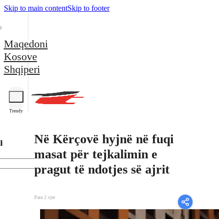
Skip to main content
Skip to footer
Maqedoni
Kosove
Shqiperi
Trendy
Në Kërçovë hyjnë në fuqi
l
masat për tejkalimin e
pragut të ndotjes së ajrit
Para 2 vjet