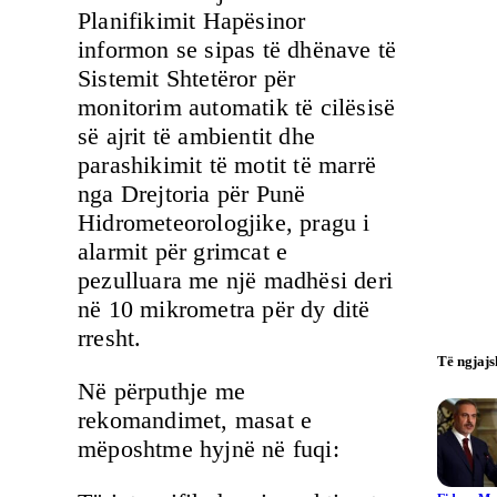
Planifikimit Hapësinor
informon se sipas të dhënave të
Sistemit Shtetëror për
monitorim automatik të cilësisë
së ajrit të ambientit dhe
parashikimit të motit të marrë
nga Drejtoria për Punë
Hidrometeorologjike, pragu i
alarmit për grimcat e
pezulluara me një madhësi deri
në 10 mikrometra për dy ditë
rresht.
Të ngjaj
Në përputhje me
rekomandimet, masat e
mëposhtme hyjnë në fuqi: