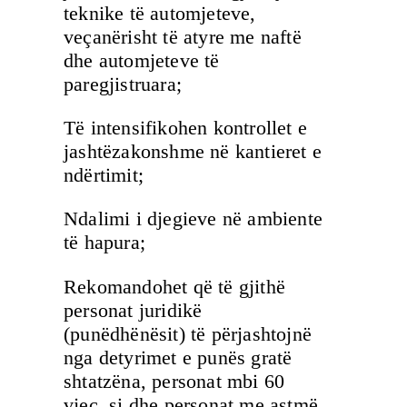
teknike të automjeteve,
veçanërisht të atyre me naftë
dhe automjeteve të
paregjistruara;
Të intensifikohen kontrollet e
jashtëzakonshme në kantieret e
ndërtimit;
Ndalimi i djegieve në ambiente
të hapura;
Rekomandohet që të gjithë
personat juridikë
(punëdhënësit) të përjashtojnë
nga detyrimet e punës gratë
shtatzëna, personat mbi 60
vjeç, si dhe personat me astmë