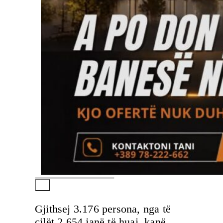
Gjithsej 3.176 persona, nga të
cilët 2.654 janë të huaj, kanë