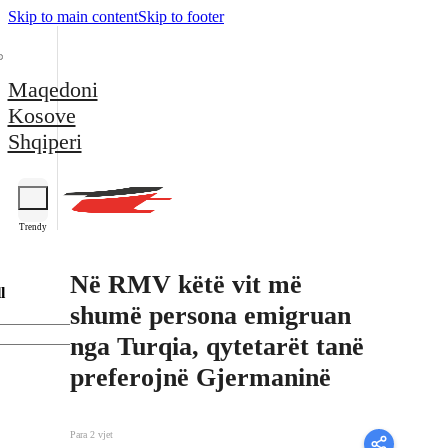
Skip to main content
Skip to footer
Maqedoni
Kosove
Shqiperi
Trendy
Në RMV këtë vit më
l
shumë persona emigruan
nga Turqia, qytetarët tanë
preferojnë Gjermaninë
Para 2 vjet