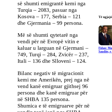
së shumti emigrantë kemi nga
Turqia – 2083, pasuar nga
Kosova – 177, Serbia – 121
Të ngjaj
dhe Gjermania – 99 persona.
Më së shumti qytetarë nga
vendi për në Evropë vitin e
kaluar u larguan në Gjermani –
Fidan: Ma
Saudite, 
749, Turqi – 284, Zvicër – 237,
Itali – 136 dhe Slloveni – 124.
Bilanc negativ të migracionit
kemi me Amerikën, prej nga në
vend kanë emigruar gjithsej 96
persona dhe kanë emigruar për
në SHBA 135 persona.
Shumica e të emigruarve për në