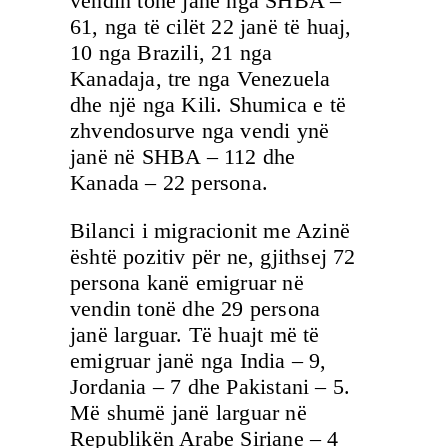
vendin tonë janë nga SHBA –
61, nga të cilët 22 janë të huaj,
10 nga Brazili, 21 nga
Kanadaja, tre nga Venezuela
dhe një nga Kili. Shumica e të
zhvendosurve nga vendi ynë
janë në SHBA – 112 dhe
Kanada – 22 persona.
Bilanci i migracionit me Azinë
është pozitiv për ne, gjithsej 72
persona kanë emigruar në
vendin tonë dhe 29 persona
janë larguar. Të huajt më të
emigruar janë nga India – 9,
Jordania – 7 dhe Pakistani – 5.
Më shumë janë larguar në
Republikën Arabe Siriane – 4