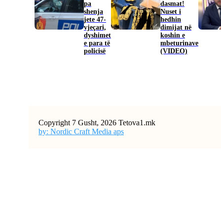
pa
dasmat!
shenja
Nuset i
jete 47-
hedhin
vjeçari,
dimijat në
dyshimet
koshin e
e para të
mbeturinave
policisë
(VIDEO)
Copyright 7 Gusht, 2026 Tetova1.mk
by: Nordic Craft Media aps