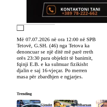
Më 07.07.2026 në ora 12:00 në SPB
Tetovë, G.SH. (46) nga Tetova ka
denoncuar se një ditë më parë rreth
orës 23:30 para objektit të banimit,
fqinji E.B. e ka sulmuar fizikisht
djalin e saj 16-vjeçar. Po merren
masa për zbardhjen e ngjarjes.
Trending
Gjendet
Mbaruan