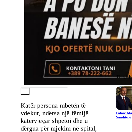
Të ngjaj
Katër persona mbetën të
vdekur, ndërsa një fëmijë
Fidan: Ma
Saudite, 
katërvjeçar shpëtoi dhe u
dërgua për mjekim në spital,