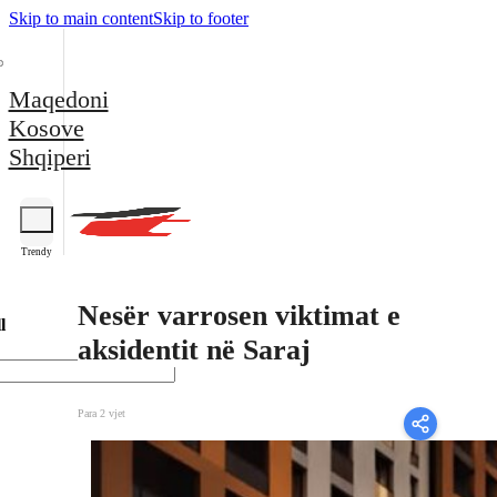
Skip to main content
Skip to footer
Maqedoni
Kosove
Shqiperi
Trendy
Nesër varrosen viktimat e
l
aksidentit në Saraj
Para 2 vjet