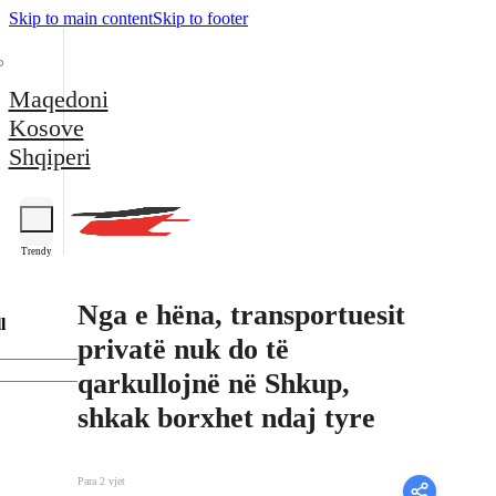
Skip to main content
Skip to footer
Maqedoni
Kosove
Shqiperi
Trendy
Nga e hëna, transportuesit
l
privatë nuk do të
qarkullojnë në Shkup,
shkak borxhet ndaj tyre
Para 2 vjet