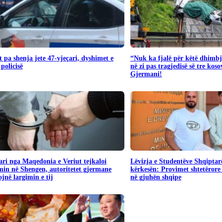
 pa shenja jete 47-vjeçari, dyshimet e
“Nuk ka fjalë për këtë dhimbj
 policisë
në zi pas tragjedisë së tre kos
Gjermani!
ari nga Maqedonia e Veriut tejkaloi
Lëvizja e Studentëve Shqiptar
in në Shengen, autoritetet gjermane
kërkesën: Provimet shtetërore 
jnë largimin e tij
në gjuhën shqipe