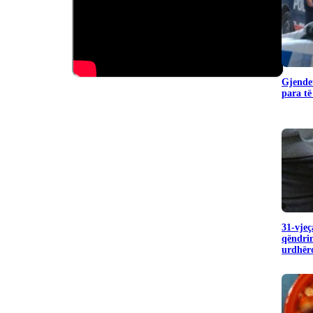
Gjendet
para të
31-vjeç
qëndrim
urdhëro