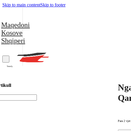
Skip to main content
Skip to footer
Maqedoni
Kosove
Shqiperi
Trendy
Nga
tikull
Qa
Para 2 vjet