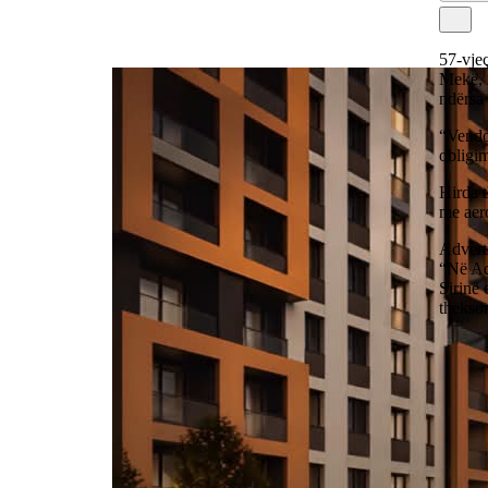
57-vje
Mekë, m
ndërsa 
“Vendos
obligim
Hirda t
me aer
Advert
“Në Ad
Sirinë 
thekson