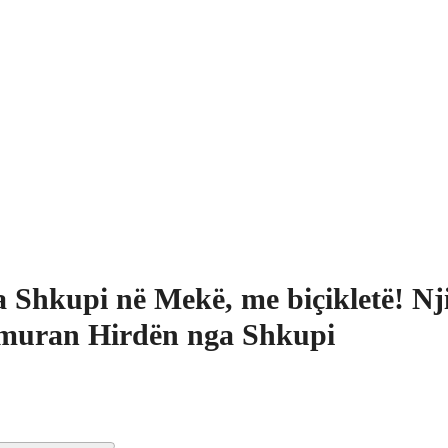
 Shkupi në Mekë, me biçikletë! Nj
muran Hirdën nga Shkupi