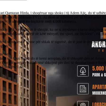
çari Qamuran Hirda, i shoqëruar nga shoku i tij Adem Ajiç, do të udhët
e biçikletë, shkruan TV21. Ai thotë se udhëtimi për në Haxh pritet të 
pritet të udhëtojë me biçikletë rreth 4.000 kilometra.
a ta bëjë një udhëtim të shenjtë, ku ne si mysliman e kemi obligim ta 
in fetar desha ta kryejë në këtë mënyrë, me sport, me biçikletë”, tha Hi
hotë se ndalesa e vetme për shkak të sigurisë, do të jenë të detyruar që S
oplan.
isement
ana ose Gazi Antep do të kemi aeroplan, do të shkojmë deri në Aman, 
e kalojmë, prej aty vazhdojmë shkojmë për deri në destinacionin e fund
 Hirda./tv21.tv