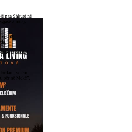
ojë nga Shkupi në
zgjasë 2 muaj,
kryejmë,
rda.
irinë ta kalojnë
Jordani, vetëm
it, për në Mekë”,