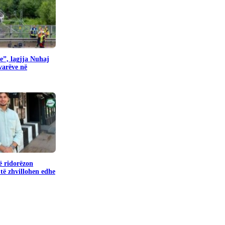
e”, lagjja Nuhaj
ovarëve në
ë ridorëzon
të zhvillohen edhe