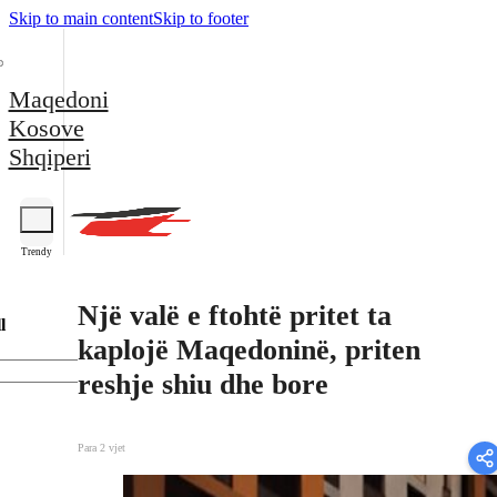
Skip to main content
Skip to footer
Maqedoni
Kosove
Shqiperi
Trendy
Një valë e ftohtë pritet ta
l
kaplojë Maqedoninë, priten
reshje shiu dhe bore
Para 2 vjet