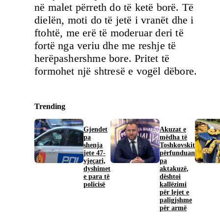
në malet përreth do të ketë borë. Të
dielën, moti do të jetë i vranët dhe i
ftohtë, me erë të moderuar deri të
fortë nga veriu dhe me reshje të
herëpashershme bore. Pritet të
formohet një shtresë e vogël dëbore.
Trending
Gjendet
Akuzat e
pa
mëdha të
shenja
Toshkovskit
jete 47-
përfunduan
vjeçari,
pa
dyshimet
aktakuzë,
e para të
dështoi
policisë
kallëzimi
për lejet e
paligjshme
për armë