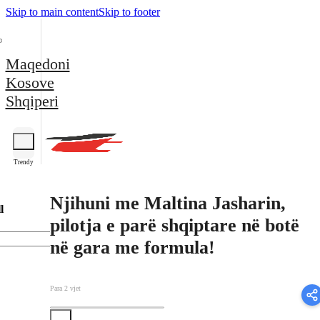
Skip to main content
Skip to footer
Maqedoni
Kosove
Shqiperi
Trendy
Njihuni me Maltina Jasharin,
l
pilotja e parë shqiptare në botë
në gara me formula!
Para 2 vjet