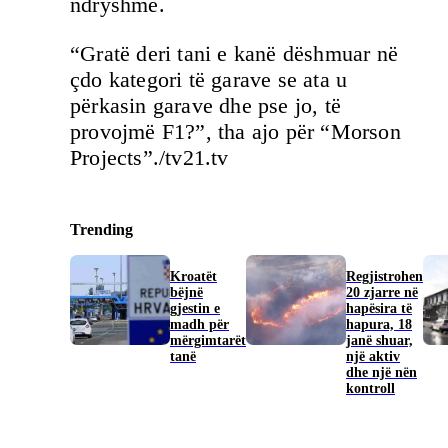
ndryshme.
“Gratë deri tani e kanë dëshmuar në
çdo kategori të garave se ata u
përkasin garave dhe pse jo, të
provojmë F1?”, tha ajo për “Morson
Projects”./tv21.tv
Trending
Kroatët
Regjistrohen
bëjnë
20 zjarre në
gjestin e
hapësira të
madh për
hapura, 18
mërgimtarët
janë shuar,
tanë
një aktiv
dhe një nën
kontroll