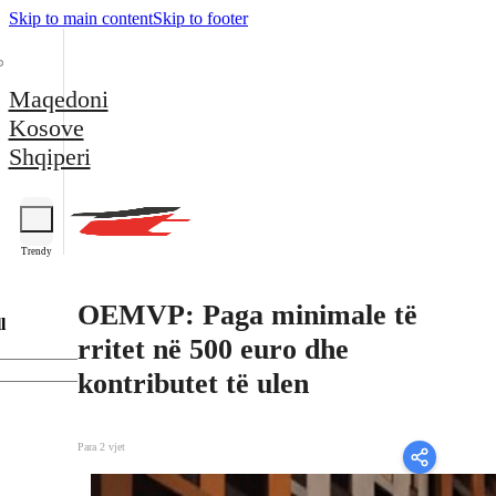
Skip to main content
Skip to footer
Maqedoni
Kosove
Shqiperi
Trendy
OEMVP: Paga minimale të
l
rritet në 500 euro dhe
kontributet të ulen
Para 2 vjet