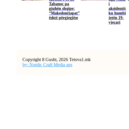
Tabanoc pa
i
gjuhën shqipe:
aksidentit
“Makedonijapat”
ku humbi
është përgjegjëse
jetën 19-
vjeçari
Copyright 8 Gusht, 2026 Tetova1.mk
by: Nordic Craft Media aps