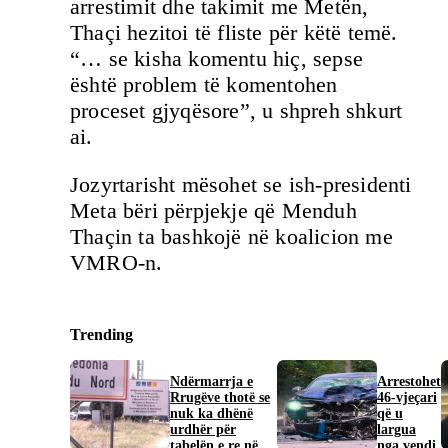
arrestimit dhe takimit me Metën,
Thaçi hezitoi të fliste për këtë temë.
“… se kisha komentu hiç, sepse
është problem të komentohen
proceset gjyqësore”, u shpreh shkurt
ai.
Jozyrtarisht mësohet se ish-presidenti
Meta bëri përpjekje që Menduh
Thaçin ta bashkojë në koalicion me
VMRO-n.
Trending
Ndërmarrja e
Arrestohet
Rrugëve thotë se
46-vjeçari
nuk ka dhënë
që u
urdhër për
largua
tabelën e re në
nga vendi