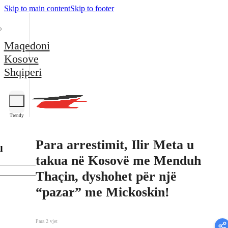
Skip to main content
Skip to footer
Maqedoni
Kosove
Shqiperi
Trendy
Para arrestimit, Ilir Meta u
l
takua në Kosovë me Menduh
Thaçin, dyshohet për një
“pazar” me Mickoskin!
Para 2 vjet