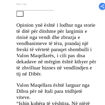
Para 2 vjet
Opinion ynë është i lodhur nga storie
të ditë për ditshme për largimin e
rinisë nga vendi dhe zbrazja e
vendbanimeve të tëra, prandaj një
freski të vërtetë paraqet shembulli i
Valon Maqellarës, i cili pas disa
dekadave në mërgim është kthyer për
të zhvilluar biznes në vendlindjen e
tij në Dibër.
Valon Maqellara është larguar nga
Dibra për në Itali para tridhjetë
viteve.
“Ishin kohëra të vështira. Në njërë