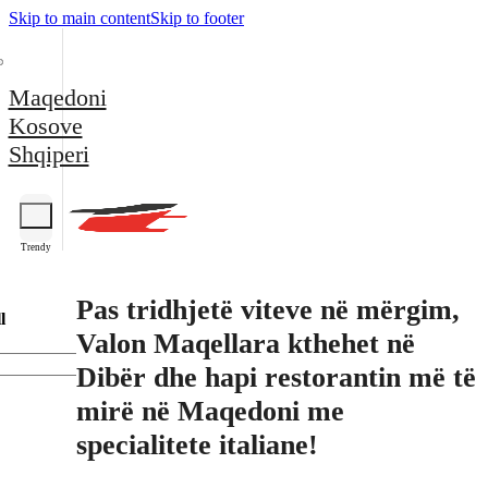
Skip to main content
Skip to footer
Maqedoni
Kosove
Shqiperi
Trendy
Pas tridhjetë viteve në mërgim,
l
Valon Maqellara kthehet në
Dibër dhe hapi restorantin më të
mirë në Maqedoni me
specialitete italiane!