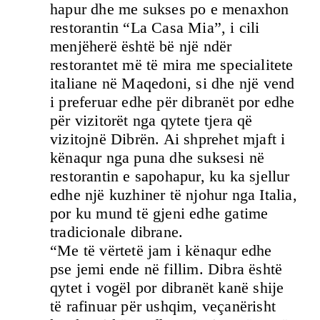
hapur dhe me sukses po e menaxhon
restorantin “La Casa Mia”, i cili
menjëherë është bë një ndër
restorantet më të mira me specialitete
italiane në Maqedoni, si dhe një vend
i preferuar edhe për dibranët por edhe
për vizitorët nga qytete tjera që
vizitojnë Dibrën. Ai shprehet mjaft i
kënaqur nga puna dhe suksesi në
restorantin e sapohapur, ku ka sjellur
edhe një kuzhiner të njohur nga Italia,
por ku mund të gjeni edhe gatime
tradicionale dibrane.
“Me të vërtetë jam i kënaqur edhe
pse jemi ende në fillim. Dibra është
qytet i vogël por dibranët kanë shije
të rafinuar për ushqim, veçanërisht