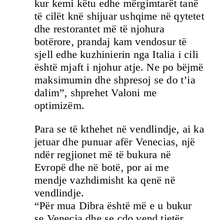
kur kemi këtu edhe mërgimtarët tanë
të cilët knë shijuar ushqime në qytetet
dhe restorantet më të njohura
botërore, prandaj kam vendosur të
sjell edhe kuzhinierin nga Italia i cili
është mjaft i njohur atje. Ne po bëjmë
maksimumin dhe shpresoj se do t’ia
dalim”, shprehet Valoni me
optimizëm.
Para se të kthehet në vendlindje, ai ka
jetuar dhe punuar afër Venecias, një
ndër regjionet më të bukura në
Evropë dhe në botë, por ai me
mendje vazhdimisht ka qenë në
vendlindje.
“Për mua Dibra është më e u bukur
se Venecia dhe se çdo vend tjetër,