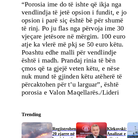
“Porosia ime do të ishte që ikja nga
vendlindja të jetë opsion i fundit, e jo
opsion i parë siç është bë për shumë
të rinj. Po ju flas nga përvoja ime 30
vjeçare jetësore në mërgim. 100 euro
atje ka vlerë më pkj se 50 euro këtu.
Poashtu edhe malli për vendlindje
është i madh. Prandaj rinia të bën
çmos që ta gjejë veten këtu, e nëse
nuk mund të gjinden këtu atëherë të
përcaktohen për t’u larguar”, është
porosia e Valon Maqellarës./Lideri
Trending
Regjistrohen
Klekovski:
20 zjarre në
Analizat e