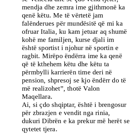
mendja dhe zemra ime gjithmonë ka
qenë këtu. Me të vërtetë jam
falënderues për mundësitë që mi ka
ofruar Italia, ku kam jetuar aq shumë
kohë me familjen, kurse djali im
është sportist i njohur në sportin e
ragbit. Mirëpo ëndërra ime ka qenë
që të kthehem këtu dhe këtu ta
përmbylli karrierën time deri në
pension, shpresoj se kjo ëndërr do të
më realizohet”, thotë Valon
Maqellara.
Ai, si çdo shqiptar, është i brengosur
për zbrazjen e vendit nga rinia,
dukuri Dibrën e ka prekur më herët se
qytetet tjera.