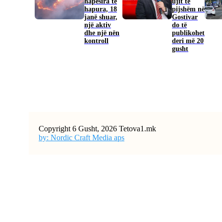
hapësira të
ujit të
hapura, 18
pijshëm në
janë shuar,
Gostivar
një aktiv
do të
dhe një nën
publikohet
kontroll
deri më 20
gusht
Copyright 6 Gusht, 2026 Tetova1.mk
by: Nordic Craft Media aps