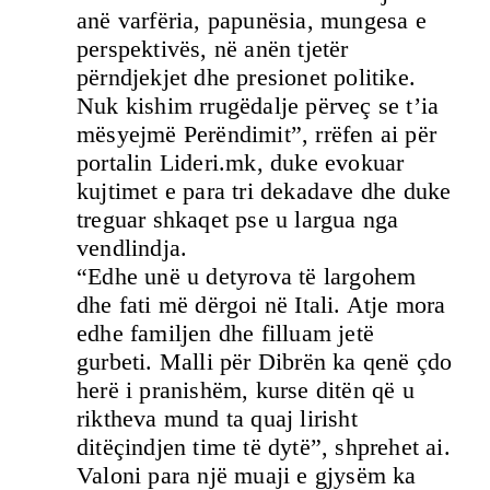
anë varfëria, papunësia, mungesa e
perspektivës, në anën tjetër
përndjekjet dhe presionet politike.
Nuk kishim rrugëdalje përveç se t’ia
mësyejmë Perëndimit”, rrëfen ai për
portalin Lideri.mk, duke evokuar
kujtimet e para tri dekadave dhe duke
treguar shkaqet pse u largua nga
vendlindja.
“Edhe unë u detyrova të largohem
dhe fati më dërgoi në Itali. Atje mora
edhe familjen dhe filluam jetë
gurbeti. Malli për Dibrën ka qenë çdo
herë i pranishëm, kurse ditën që u
riktheva mund ta quaj lirisht
ditëçindjen time të dytë”, shprehet ai.
Valoni para një muaji e gjysëm ka