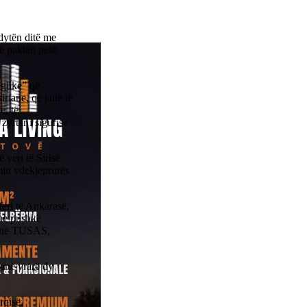
 dytën ditë me
të paktën pesë
egjike” që
riane, që janë të
e, të
zyrtar i sigurisë
 veri të Sirisë
lmin vdekjeprurës
eri të Ankarasë,
 me pushkë
na në TUSAS,
kanë vrarë dy
rqisë.