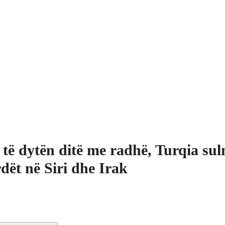
 të dytën ditë me radhë, Turqia su
dët në Siri dhe Irak