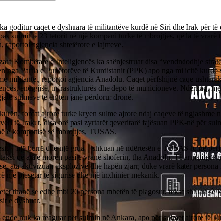
ka goditur caqet e dyshuara të militantëve kurdë në Siri dhe Irak për të
pas sulmit të 23 tetorit në një kompani turke të mbrojtjes, që la të vrarë 
, raportoi agjencia shtetërore e lajmeve.
ata Kombëtare e Inteligjencës ka shënjestruar disa “vendndodhje strat
n nga Partia e Punëtorëve të Kurdistanit (PPK) apo nga milicitë kurde si
me militantët, raportoi agjencia Anadolu. Caqet përfshijnë caqe ushtarak
jencës, energjisë, infrastrukturës dhe depo të municioneve. Ndërkaq, një 
gjatë sulmeve të enjten janë përdorur dronë.
urën, forcat ajrore turke kryen sulme ajrore ndaj caqeve të ngjashme në
veri të Irakut, disa orë pasi zyrtarët qeveritarë fajësuan PPK-në për su
inë e kompanisë së mbrojtjes, TUSAS.
it – një burrë dhe një grua – shkuan në ndërtesën e TUSAS-it, në perif
 taksi që ata e morën pasi e vranë shoferin, tha Anadolu. Të armatosur
se, ata aktivizuan eksplozivë dhe hapën zjarr, duke vrarë katër perso
rë një pjesëtar të sigurisë dhe një inxhinier mekanik.
etet thanë se edhe mbi 20 persona mbetën të plagosur, teksa shtuan se 
it e dyshuar.
ende nuk ka reaguar për sulmin në Ankara, apo për sulmet ajrore të Tu