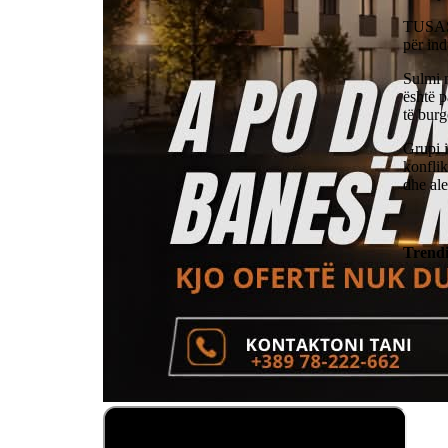
TUSAS 
për ind
Sulmi n
është p
të burg
Grupi i
konflik
dhe al
Trend