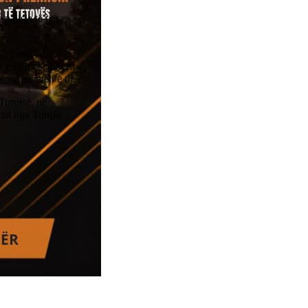
ajisje të tjera
në Turqi – që
 faljes së liderit
organizatën e tij.
Turqisë, në
rist nga Turqia