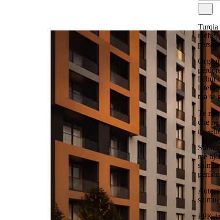
Turqia 
radhë, 
persona
Organiz
përdore
lidhur 
intelig
tha se 
Të mërk
dhe në 
në sel
Sulmues
me një
sulmue
përfshi
Autorit
sulmues
PPK-ja 