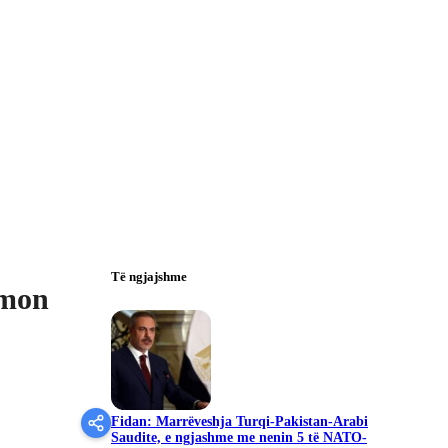
Të ngjajshme
lmon
Fidan: Marrëveshja Turqi-Pakistan-Arabi
Saudite, e ngjashme me nenin 5 të NATO-