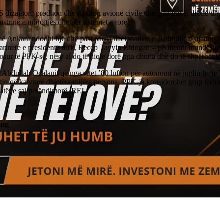
dizajnon, prodhon dhe monton avionë civilë dhe ushtarakë, dronë dhe p
ustrinë e mbrojtjes dhe për sistemet ajrore.
ë Ankara ndodhi një ditë pasi partia nacionaliste e ekstremit të djathtë 
artnere e presidentit turk, Recep Tayyip Erdogan – përmendi mundësinë e
osur të PPK-së, nëse ai do të hiqte dorë nga dhuna dhe do të shpërbënte 
 Abdullah Ocalanit që nga vitet ’80 lufton për autonomi në juglindje të 
tin që ka vrarë dhjetëra mijëra persona. PPK-ja konsiderohet grup terro
eatët e saj perëndimorë./REL
ing