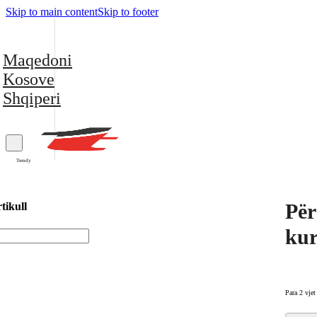
Skip to main content
Skip to footer
Maqedoni
Kosove
Shqiperi
Trendy
Për
tikull
kur
Para 2 vjet