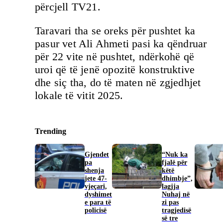
përcjell TV21.
Taravari tha se oreks për pushtet ka
pasur vet Ali Ahmeti pasi ka qëndruar
për 22 vite në pushtet, ndërkohë që
uroi që të jenë opozitë konstruktive
dhe siç tha, do të maten në zgjedhjet
lokale të vitit 2025.
Trending
Gjendet
“Nuk ka
pa
fjalë për
shenja
këtë
jete 47-
dhimbje”,
vjeçari,
lagjja
dyshimet
Nuhaj në
e para të
zi pas
policisë
tragjedisë
së tre