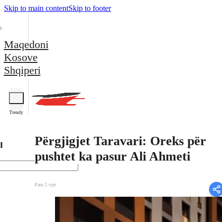
Skip to main content
Skip to footer
Maqedoni
Kosove
Shqiperi
Trendy
Përgjigjet Taravari: Oreks për
l
pushtet ka pasur Ali Ahmeti
Para 2 vjet