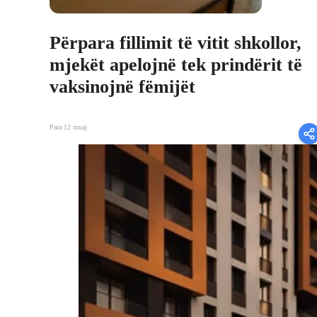
Përpara fillimit të vitit shkollor,
mjekët apelojnë tek prindërit të
vaksinojnë fëmijët
Para 12 muaj