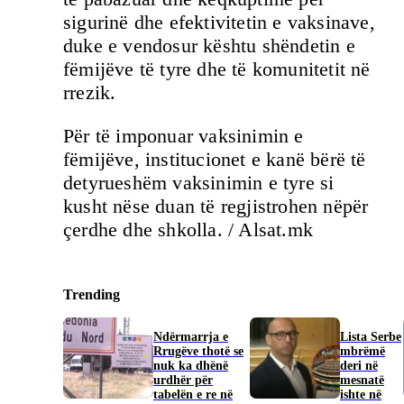
sigurinë dhe efektivitetin e vaksinave,
duke e vendosur kështu shëndetin e
fëmijëve të tyre dhe të komunitetit në
rrezik.
Për të imponuar vaksinimin e
fëmijëve, institucionet e kanë bërë të
detyrueshëm vaksinimin e tyre si
kusht nëse duan të regjistrohen nëpër
çerdhe dhe shkolla. / Alsat.mk
Trending
Ndërmarrja e
​Lista Serbe
Rrugëve thotë se
mbrëmë
nuk ka dhënë
deri në
urdhër për
mesnatë
tabelën e re në
ishte në