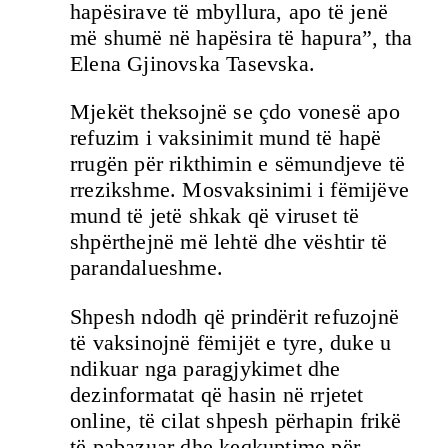
hapësirave të mbyllura, apo të jenë
më shumë në hapësira të hapura”, tha
Elena Gjinovska Tasevska.
Mjekët theksojnë se çdo vonesë apo
refuzim i vaksinimit mund të hapë
rrugën për rikthimin e sëmundjeve të
rrezikshme. Mosvaksinimi i fëmijëve
mund të jetë shkak që viruset të
shpërthejnë më lehtë dhe vështir të
parandalueshme.
Shpesh ndodh që prindërit refuzojnë
të vaksinojnë fëmijët e tyre, duke u
ndikuar nga paragjykimet dhe
dezinformatat që hasin në rrjetet
online, të cilat shpesh përhapin frikë
të pabazuar dhe keqkuptime për