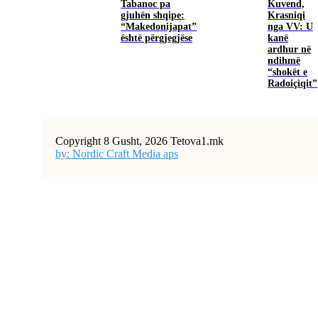
Tabanoc pa
Kuvend,
gjuhën shqipe:
Krasniqi
“Makedonijapat”
nga VV: U
është përgjegjëse
kanë
ardhur në
ndihmë
“shokët e
Radoiçiqit”
Copyright 8 Gusht, 2026 Tetova1.mk
by: Nordic Craft Media aps