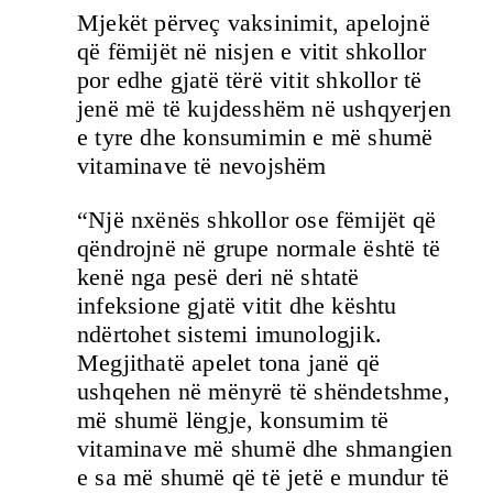
Mjekët përveç vaksinimit, apelojnë
që fëmijët në nisjen e vitit shkollor
por edhe gjatë tërë vitit shkollor të
jenë më të kujdesshëm në ushqyerjen
e tyre dhe konsumimin e më shumë
vitaminave të nevojshëm
“Një nxënës shkollor ose fëmijët që
qëndrojnë në grupe normale është të
kenë nga pesë deri në shtatë
infeksione gjatë vitit dhe kështu
ndërtohet sistemi imunologjik.
Megjithatë apelet tona janë që
ushqehen në mënyrë të shëndetshme,
më shumë lëngje, konsumim të
vitaminave më shumë dhe shmangien
e sa më shumë që të jetë e mundur të