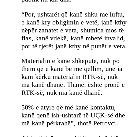
“Por, ushtarët që kanë shku me luftu,
e kanë kry obligimin e vetë, janë kthy
nëpër zanatet e veta, shumica mos të
flas, kanë vdekë, kanë mbetë invalid,
por të tjerët janë kthy në punët e veta.
Materialin e kanë shkëputë, nuk po
them që e kanë bë me qëllim, unë ia
kam kërku materialin RTK-së, nuk
ma kanë dhanë. Thanë: është pronë e
RTK-së, nuk ma kanë dhanë.
50% e atyre që më kanë kontaktu,
kanë qenë ish-ushtarë të UÇK-së dhe
më kanë përkrahë”, thotë Petrovci.