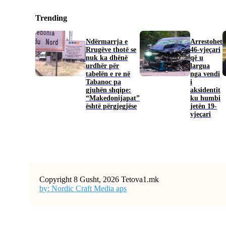
Trending
Ndërmarrja e
Arrestohet
Rrugëve thotë se
46-vjeçari
nuk ka dhënë
që u
urdhër për
largua
tabelën e re në
nga vendi
Tabanoc pa
i
gjuhën shqipe:
aksidentit
“Makedonijapat”
ku humbi
është përgjegjëse
jetën 19-
vjeçari
Copyright 8 Gusht, 2026 Tetova1.mk
by: Nordic Craft Media aps