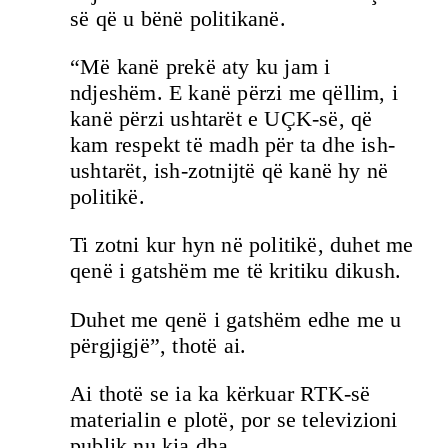
së që u bënë politikanë.
“Më kanë prekë aty ku jam i
ndjeshëm. E kanë përzi me qëllim, i
kanë përzi ushtarët e UÇK-së, që
kam respekt të madh për ta dhe ish-
ushtarët, ish-zotnijtë që kanë hy në
politikë.
Ti zotni kur hyn në politikë, duhet me
qenë i gatshëm me të kritiku dikush.
Duhet me qenë i gatshëm edhe me u
përgjigjë”, thotë ai.
Ai thotë se ia ka kërkuar RTK-së
materialin e plotë, por se televizioni
publik nu kia dha.