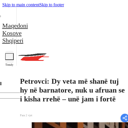
Skip to main content
Skip to footer
Maqedoni
Kosove
Shqiperi
Trendy
Petrovci: Dy veta më shanë tuj
l
hy në barnatore, nuk u afruan se
i kisha rrehë – unë jam i fortë
Para 2 vjet