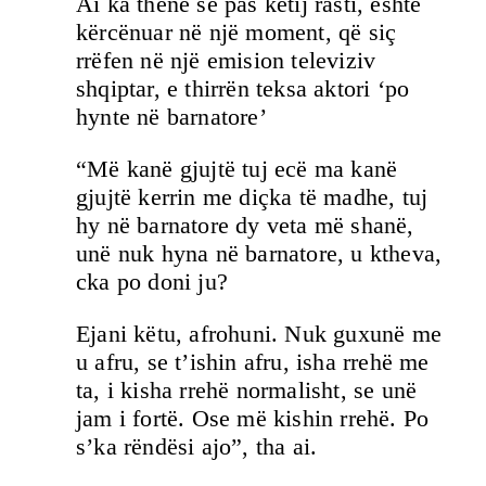
Ai ka thënë se pas këtij rasti, është
kërcënuar në një moment, që siç
rrëfen në një emision televiziv
shqiptar, e thirrën teksa aktori ‘po
hynte në barnatore’
“Më kanë gjujtë tuj ecë ma kanë
gjujtë kerrin me diçka të madhe, tuj
hy në barnatore dy veta më shanë,
unë nuk hyna në barnatore, u ktheva,
cka po doni ju?
Ejani këtu, afrohuni. Nuk guxunë me
u afru, se t’ishin afru, isha rrehë me
ta, i kisha rrehë normalisht, se unë
jam i fortë. Ose më kishin rrehë. Po
s’ka rëndësi ajo”, tha ai.