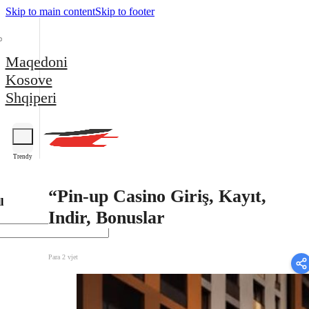
Skip to main content
Skip to footer
Maqedoni
Kosove
Shqiperi
Trendy
“Pin-up Casino Giriş, Kayıt,
l
Indir, Bonuslar
Para 2 vjet