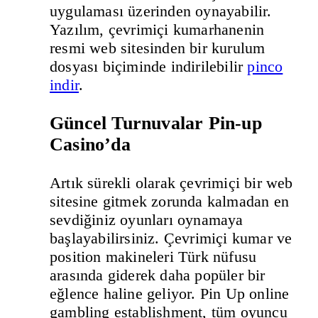
uygulaması üzerinden oynayabilir.
Yazılım, çevrimiçi kumarhanenin
resmi web sitesinden bir kurulum
dosyası biçiminde indirilebilir
pinco
indir
.
Güncel Turnuvalar Pin-up
Casino’da
Artık sürekli olarak çevrimiçi bir web
sitesine gitmek zorunda kalmadan en
sevdiğiniz oyunları oynamaya
başlayabilirsiniz. Çevrimiçi kumar ve
position makineleri Türk nüfusu
arasında giderek daha popüler bir
eğlence haline geliyor. Pin Up online
gambling establishment, tüm oyuncu