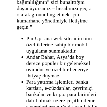
bağımlılığının” sizi bunalttığını
düşünüyorsanız – hesabınızı geçici
olarak groundling etmek için
kumarhane yönetimiyle iletişime
geçin.”
Pin Up, ana web sitesinin tüm
özelliklerine sahip bir mobil
uygulama sunmaktadır.
Andar Bahar, Asya’da boy
derece popüler bir geleneksel
oyundur ve özel bir beceriye
ihtiyaç duymaz.
Para yatırma işlemleri banka
kartları, e-cüzdanlar, çevrimiçi
bankalar ve kripto para birimleri
dahil olmak üzere çeşitli ödeme
sistemleri aracılığıyla yapılabilir.