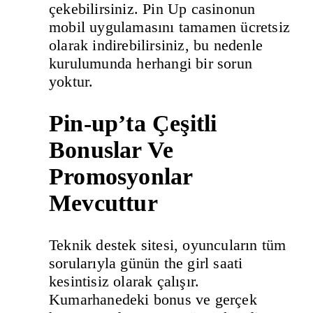
çekebilirsiniz. Pin Up casinonun
mobil uygulamasını tamamen ücretsiz
olarak indirebilirsiniz, bu nedenle
kurulumunda herhangi bir sorun
yoktur.
Pin-up’ta Çeşitli
Bonuslar Ve
Promosyonlar
Mevcuttur
Teknik destek sitesi, oyuncuların tüm
sorularıyla günün the girl saati
kesintisiz olarak çalışır.
Kumarhanedeki bonus ve gerçek