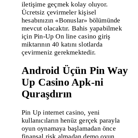
iletişime geçmek kolay oluyor.
Ücretsiz çevirmeler kişisel
hesabınızın «Bonuslar» bölümünde
mevcut olacaktır. Bahis yapabilmek
için Pin-Up On line casino giriş
miktarının 40 katını slotlarda
çevirmeniz gerekmektedir.
Android Üçün Pin Way
Up Casino Apk-ni
Quraşdırın
Pin Up internet casino, yeni
kullanıcıların henüz gerçek parayla
oyun oynamaya başlamadan önce
finansal risk almadan demo oyun