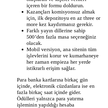
içeren bir formu doldurun.
Kazançları komisyonsuz almak
için, ilk depozitoyu en az three or
more kez kaydırmanız gerekir.
Farklı yayın dillerine sahip
500’den fazla masa seçeneğiniz
olacak.
Mobil versiyon, ana sitenin tüm
işlevlerini korur ve kumarhaneye
her zaman empieza her yerde
istikrarlı erişim sağlar.
Para banka kartlarına birkaç gün
içinde, elektronik cüzdanlara ise en
fazla birkaç saat içinde gider.
Ödülleri yalnızca para yatırma
işleminin yapıldığı hesaba