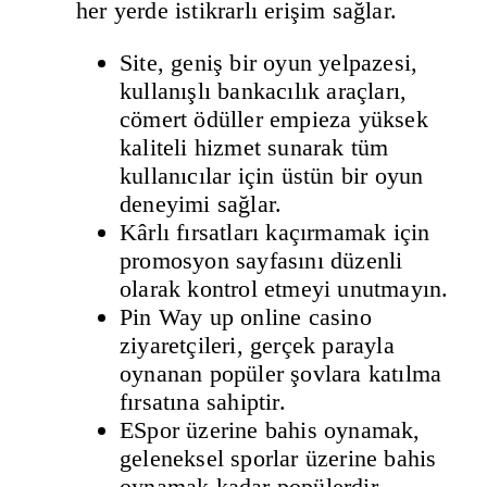
her yerde istikrarlı erişim sağlar.
Site, geniş bir oyun yelpazesi,
kullanışlı bankacılık araçları,
cömert ödüller empieza yüksek
kaliteli hizmet sunarak tüm
kullanıcılar için üstün bir oyun
deneyimi sağlar.
Kârlı fırsatları kaçırmamak için
promosyon sayfasını düzenli
olarak kontrol etmeyi unutmayın.
Pin Way up online casino
ziyaretçileri, gerçek parayla
oynanan popüler şovlara katılma
fırsatına sahiptir.
ESpor üzerine bahis oynamak,
geleneksel sporlar üzerine bahis
oynamak kadar popülerdir.