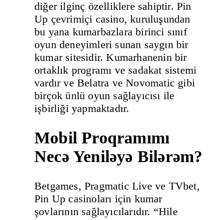
diğer ilginç özelliklere sahiptir. Pin
Up çevrimiçi casino, kuruluşundan
bu yana kumarbazlara birinci sınıf
oyun deneyimleri sunan saygın bir
kumar sitesidir. Kumarhanenin bir
ortaklık programı ve sadakat sistemi
vardır ve Belatra ve Novomatic gibi
birçok ünlü oyun sağlayıcısı ile
işbirliği yapmaktadır.
Mobil Proqramımı
Necə Yeniləyə Bilərəm?
Betgames, Pragmatic Live ve TVbet,
Pin Up casinoları için kumar
şovlarının sağlayıcılarıdır. “Hile