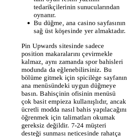
tedarikçilerinin sunucularından
oynanır.
Bu düğme, ana casino sayfasının
sağ üst köşesinde yer almaktadır.
Pin Upwards sitesinde sadece
position makaralarını çevirmekle
kalmaz, aynı zamanda spor bahisleri
modunda da eğlenebilirsiniz. Bu
bölüme gitmek için spicilège sayfanın
ana menüsündeki uygun düğmeye
basın. Bahisçinin ofisinin menüsü
çok basit empieza kullanışlıdır, ancak
ücretli modda nasıl bahis yapılacağını
öğrenmek için talimatları okumak
gereksiz değildir. 7-24 müşteri
desteği sunması neticesinde rahatça