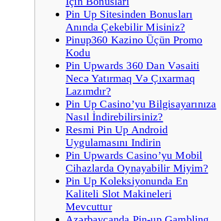
Için Bonusları
Pin Up Sitesinden Bonusları
Anında Çekebilir Misiniz?
Pinup360 Kazino Üçün Promo
Kodu
Pin Upwards 360 Dan Vəsaiti
Necə Yatırmaq Və Çıxarmaq
Lazımdır?
Pin Up Casino’yu Bilgisayarınıza
Nasıl İndirebilirsiniz?
Resmi Pin Up Android
Uygulamasını Indirin
Pin Upwards Casino’yu Mobil
Cihazlarda Oynayabilir Miyim?
Pin Up Koleksiyonunda En
Kaliteli Slot Makineleri
Mevcuttur
Azərbaycanda Pin-up Gambling