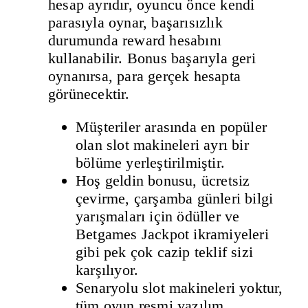
hesap ayrıdır, oyuncu önce kendi
parasıyla oynar, başarısızlık
durumunda reward hesabını
kullanabilir. Bonus başarıyla geri
oynanırsa, para gerçek hesapta
görünecektir.
Müşteriler arasında en popüler
olan slot makineleri ayrı bir
bölüme yerleştirilmiştir.
Hoş geldin bonusu, ücretsiz
çevirme, çarşamba günleri bilgi
yarışmaları için ödüller ve
Betgames Jackpot ikramiyeleri
gibi pek çok cazip teklif sizi
karşılıyor.
Senaryolu slot makineleri yoktur,
tüm oyun resmi yazılım