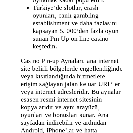
Türkiye’de slotlar, crash
oyunları, canlı gambling
establishment ve daha fazlasını
kapsayan 5. 000’den fazla oyun
sunan Pın Up on line casino
keşfedin.
Casino Pin-up Aynaları, ana internet
site belirli bölgelerde engellendiğinde
veya kısıtlandığında hizmetlere
erişim sağlayan jalan keluar URL’ler
veya internet adresleridir. Bu aynalar
esasen resmi internet sitesinin
kopyalarıdır ve aynı arayüzü,
oyunları ve bonusları sunar. Ana
sayfadan indirebilir ve ardından
Android, iPhone’lar ve hatta