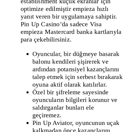
establishment küçük ekranlar için
optimize edilmiştir empieza hızlı
yanıt veren bir uygulamaya sahiptir.
Pin Up Casino’da sadece Visa
empieza Mastercard banka kartlarıyla
para çekebilirsiniz.
Oyuncular, bir düğmeye basarak
balonu kendileri şişirerek ve
ardından potansiyel kazançlarını
talep etmek için serbest bırakarak
oyuna aktif olarak katılırlar.
Özel bir şifreleme sayesinde
oyuncuların bilgileri korunur ve
saldırganlar bunları ele
geçiremez.
Pin Up Aviator, oyuncunun uçak
kalkmadan önce kazançlarını