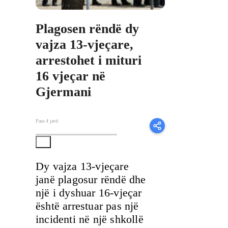
Plagosen rëndë dy
vajza 13-vjeçare,
arrestohet i mituri
16 vjeçar në
Gjermani
Para 4 javë
Dy vajza 13-vjeçare
janë plagosur rëndë dhe
një i dyshuar 16-vjeçar
është arrestuar pas një
incidenti në një shkollë