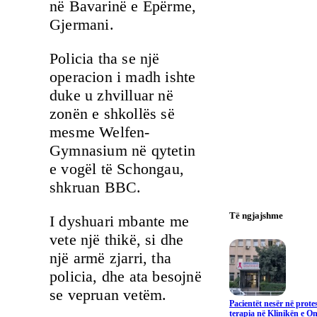
në Bavarinë e Epërme,
Gjermani.
Policia tha se një
operacion i madh ishte
duke u zhvilluar në
zonën e shkollës së
mesme Welfen-
Gymnasium në qytetin
e vogël të Schongau,
shkruan BBC.
Të ngjajshme
I dyshuari mbante me
vete një thikë, si dhe
një armë zjarri, tha
policia, dhe ata besojnë
se vepruan vetëm.
Pacientët nesër në prote
terapia në Klinikën e On