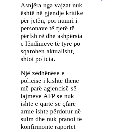
Asnjëra nga vajzat nuk
është në gjendje kritike
për jetën, por numri i
personave të tjerë të
përfshirë dhe ashpërsia
e lëndimeve të tyre po
sqarohen aktualisht,
shtoi policia.
Një zëdhënëse e
policisë i kishte thënë
më parë agjencisë së
lajmeve AFP se nuk
ishte e qartë se çfarë
arme ishte përdorur në
sulm dhe nuk pranoi të
konfirmonte raportet