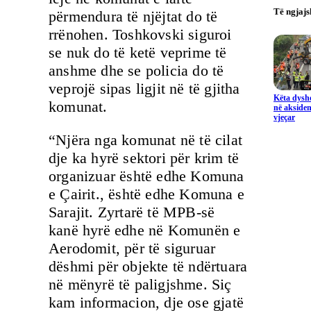
Të ngjaj
përmendura të njëjtat do të
rrënohen. Toshkovski siguroi
se nuk do të ketë veprime të
anshme dhe se policia do të
veprojë sipas ligjit në të gjitha
Këta dysho
komunat.
në aksiden
vjeçar
“Njëra nga komunat në të cilat
dje ka hyrë sektori për krim të
organizuar është edhe Komuna
e Çairit., është edhe Komuna e
Sarajit. Zyrtarë të MPB-së
kanë hyrë edhe në Komunën e
Aerodomit, për të siguruar
dëshmi për objekte të ndërtuara
në mënyrë të paligjshme. Siç
kam informacion, dje ose gjatë