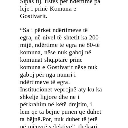
Sipas tij, listës për ndërtime pa
leje i prinë Komuna e
Gostivarit.
“Sa i përket ndërtimeve të
egra, në nivel të shtetit ka 200
mijë, ndërtime të egra në 80-të
komuna, nëse nuk gaboj në
komunat shqiptare prinë
komuna e Gostivarit nëse nuk
gaboj për nga numri i
ndërtimeve të egra.
Institucionet veprojnë aty ku ka
shkelje ligjore dhe ne i
përkrahim në këtë drejtim, i
lëm që ta bëjnë punën që duhet
ta bëjnë.Por, nuk duhet të jetë
në mënyrë selektive”, theksoi