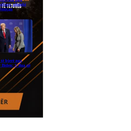
miljare, plumbi
 Siniçan
të bjerë nga
r Biden: S’dua që