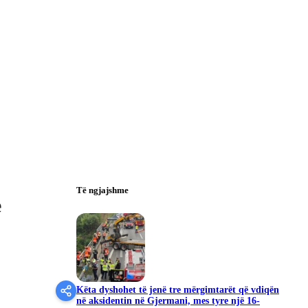
Të ngjajshme
e
Këta dyshohet të jenë tre mërgimtarët që vdiqën
në aksidentin në Gjermani, mes tyre një 16-