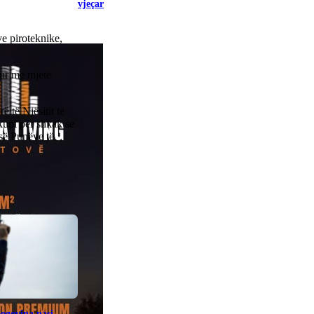
vjeçar
ve piroteknike,
pur me mjete
 të Njësitit të
kupi për shkak se
 së Punëve të
Bogovina pasi