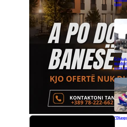
tanë
Gjykata
mashtr
para ng
“Diaspo