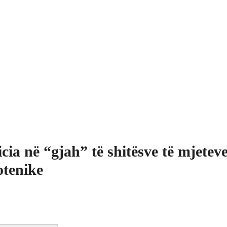
icia në “gjah” të shitësve të mjetev
otenike