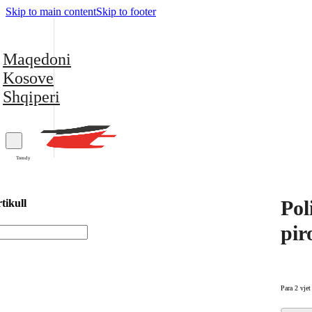
Skip to main content
Skip to footer
Maqedoni
Kosove
Shqiperi
Trendy
Pol
tikull
pir
Para 2 vjet