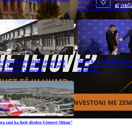
qëlloi me armë në një festë fa
dëmtoi çatinë e një shtëpie në
 e Tetovës dënoi gjashtë persona për
Trump kap vogëlushin para se 
im: Inskenuan aksident për të marrë
skena, nuk i kursen ironitë pë
a kompanitë e sigurimit
të bëhet si ai
ra tani ka linjë direkte Gjenevë-Shkup”