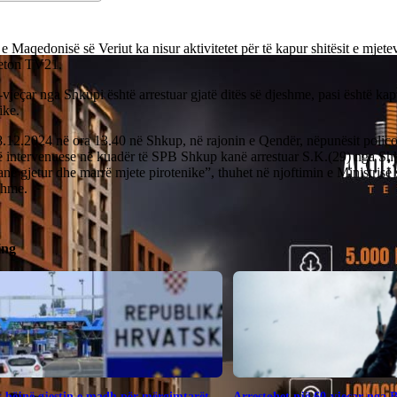
 e Maqedonisë së Veriut ka nisur aktivitetet për të kapur shitësit e mjete
eton TV21.
vjeçar nga Shkupi është arrestuar gjatë ditës së djeshme, pasi është ka
ike.
12.2024 në ora 13.40 në Shkup, në rajonin e Qendër, nëpunësit policorë
së intervenuese në kuadër të SPB Shkup kanë arrestuar S.K.(29) nga Sh
janë gjetur dhe marrë mjete pirotenike”, thuhet në njoftimin e Ministrisë
shme.
ing
 bëjnë gjestin e madh për mërgimtarët
Arrestohet një 60-vjeçar nga 