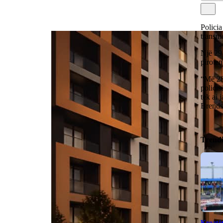
Policia
transm
Një 29-
piroten
“Më 28.
polici
tek ai 
Brend
Trend
Kroatët