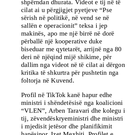
shpërndan dhurata. Videot e tij në të
cilat ai u përgjigjet pyetjeve “Pse
sërish në politikë, në vend se në
sallën e operacionit” teksa i jep
makinës, apo me një birrë në dorë
përballë një kooperative duke
biseduar me qytetarët, arrijnë nga 80
deri në njëqind mijë shikime, për
dallim nga videot në të cilat ai dërgon
kritika të shkurtra për pushtetin nga
foltorja në Kuvend.
Profil në TikTok kanë hapur edhe
ministri i shëndetësisë nga koalicioni
“VLEN”, Arben Taravari dhe kolegu i
tij, zëvendëskryeministri dhe ministri
i mjedisit jetësor dhe planifikimit
hapësinor, Izet Mexhiti. Profilet e