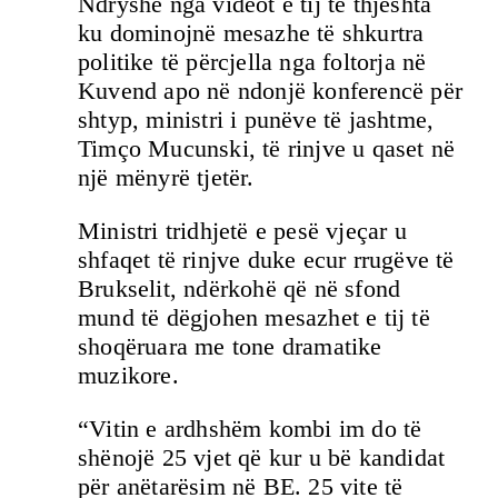
Ndryshe nga videot e tij të thjeshta
ku dominojnë mesazhe të shkurtra
politike të përcjella nga foltorja në
Kuvend apo në ndonjë konferencë për
shtyp, ministri i punëve të jashtme,
Timço Mucunski, të rinjve u qaset në
një mënyrë tjetër.
Ministri tridhjetë e pesë vjeçar u
shfaqet të rinjve duke ecur rrugëve të
Brukselit, ndërkohë që në sfond
mund të dëgjohen mesazhet e tij të
shoqëruara me tone dramatike
muzikore.
“Vitin e ardhshëm kombi im do të
shënojë 25 vjet që kur u bë kandidat
për anëtarësim në BE. 25 vite të