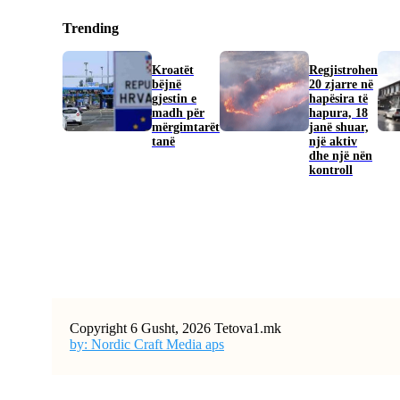
Trending
Kroatët
Regjistrohen
bëjnë
20 zjarre në
gjestin e
hapësira të
madh për
hapura, 18
mërgimtarët
janë shuar,
tanë
një aktiv
dhe një nën
kontroll
Copyright 6 Gusht, 2026 Tetova1.mk
by: Nordic Craft Media aps