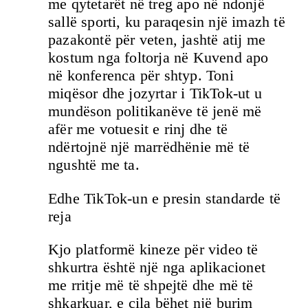
me qytetarët në treg apo në ndonjë
sallë sporti, ku paraqesin një imazh të
pazakontë për veten, jashtë atij me
kostum nga foltorja në Kuvend apo
në konferenca për shtyp. Toni
miqësor dhe jozyrtar i TikTok-ut u
mundëson politikanëve të jenë më
afër me votuesit e rinj dhe të
ndërtojnë një marrëdhënie më të
ngushtë me ta.
Edhe TikTok-un e presin standarde të
reja
Kjo platformë kineze për video të
shkurtra është një nga aplikacionet
me rritje më të shpejtë dhe më të
shkarkuar, e cila bëhet një burim