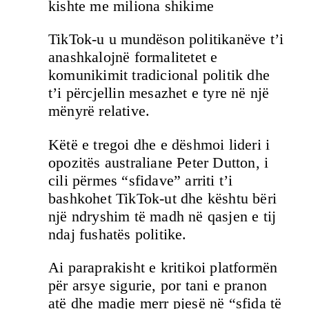
kishte me miliona shikime
TikTok-u u mundëson politikanëve t’i
anashkalojnë formalitetet e
komunikimit tradicional politik dhe
t’i përcjellin mesazhet e tyre në një
mënyrë relative.
Këtë e tregoi dhe e dëshmoi lideri i
opozitës australiane Peter Dutton, i
cili përmes “sfidave” arriti t’i
bashkohet TikTok-ut dhe kështu bëri
një ndryshim të madh në qasjen e tij
ndaj fushatës politike.
Ai paraprakisht e kritikoi platformën
për arsye sigurie, por tani e pranon
atë dhe madje merr pjesë në “sfida të