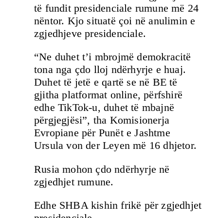
të fundit presidenciale rumune më 24
nëntor. Kjo situatë çoi në anulimin e
zgjedhjeve presidenciale.
“Ne duhet t’i mbrojmë demokracitë
tona nga çdo lloj ndërhyrje e huaj.
Duhet të jetë e qartë se në BE të
gjitha platformat online, përfshirë
edhe TikTok-u, duhet të mbajnë
përgjegjësi”, tha Komisionerja
Evropiane për Punët e Jashtme
Ursula von der Leyen më 16 dhjetor.
Rusia mohon çdo ndërhyrje në
zgjedhjet rumune.
Edhe SHBA kishin frikë për zgjedhjet
presidenciale