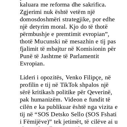
kaluara me reforma dhe sakrifica.
Zgjerimi nuk është vetëm një
domosdoshmëri strategjike, por edhe
një detyrim moral. Kjo do të thotë
përmbushje e premtimit evropian”,
thotë Mucunski në mesazhin e tij pas
fjalimit të mbajtur në Komisionin për
Punë të Jashtme të Parlamentit
Evropian.
Lideri i opozitës, Venko Filipçe, në
profilin e tij në TikTok shpalos një
sërë kritikash politike për Qeverinë,
pak humanizëm. Videon e fundit të
cilën e ka publikuar është nga vizita e
tij në “SOS Detsko Sello (SOS Fshati
i Fëmijëve)” tek jetimët, të cilëve ai u