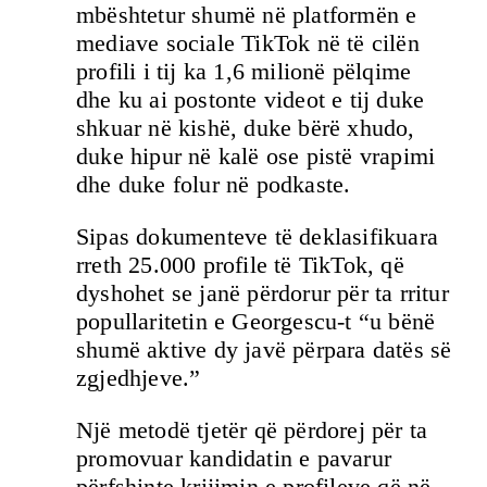
mbështetur shumë në platformën e
mediave sociale TikTok në të cilën
profili i tij ka 1,6 milionë pëlqime
dhe ku ai postonte videot e tij duke
shkuar në kishë, duke bërë xhudo,
duke hipur në kalë ose pistë vrapimi
dhe duke folur në podkaste.
Sipas dokumenteve të deklasifikuara
rreth 25.000 profile të TikTok, që
dyshohet se janë përdorur për ta rritur
popullaritetin e Georgescu-t “u bënë
shumë aktive dy javë përpara datës së
zgjedhjeve.”
Një metodë tjetër që përdorej për ta
promovuar kandidatin e pavarur
përfshinte krijimin e profileve që në