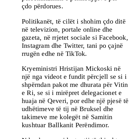
çdo përdorues.
Politikanët, të cilët i shohim çdo ditë
në televizion, portale online dhe
gazeta, në rrjetet sociale si Facebook,
Instagram dhe Twitter, tani po çajnë
rrugën edhe në TikTok.
Kryeministri Hristijan Mickoski në
një nga videot e fundit përcjell se si i
shpërndan pakot me dhurata për Vitin
e Ri, se si i mirëpret delegacionet e
huaja në Qeveri, por edhe një pjesë të
udhëtimeve të tij në Bruksel dhe
takimeve me kolegët në Samitin
kushtuar Ballkanit Perëndimor.