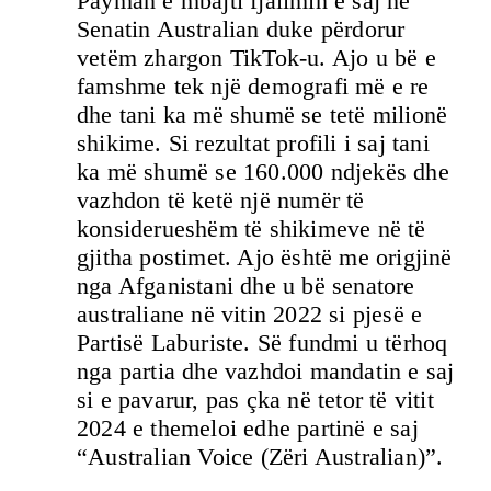
Payman e mbajti fjalimin e saj në
Senatin Australian duke përdorur
vetëm zhargon TikTok-u. Ajo u bë e
famshme tek një demografi më e re
dhe tani ka më shumë se tetë milionë
shikime. Si rezultat profili i saj tani
ka më shumë se 160.000 ndjekës dhe
vazhdon të ketë një numër të
konsiderueshëm të shikimeve në të
gjitha postimet. Ajo është me origjinë
nga Afganistani dhe u bë senatore
australiane në vitin 2022 si pjesë e
Partisë Laburiste. Së fundmi u tërhoq
nga partia dhe vazhdoi mandatin e saj
si e pavarur, pas çka në tetor të vitit
2024 e themeloi edhe partinë e saj
“Australian Voice (Zëri Australian)”.