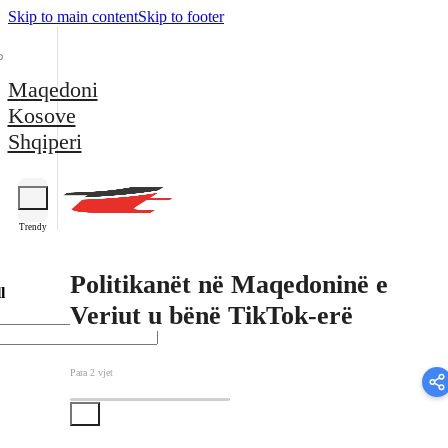
Skip to main content
Skip to footer
Maqedoni
Kosove
Shqiperi
Trendy
Politikanët në Maqedoninë e
l
Veriut u bënë TikTok-erë
Para 2 vjet