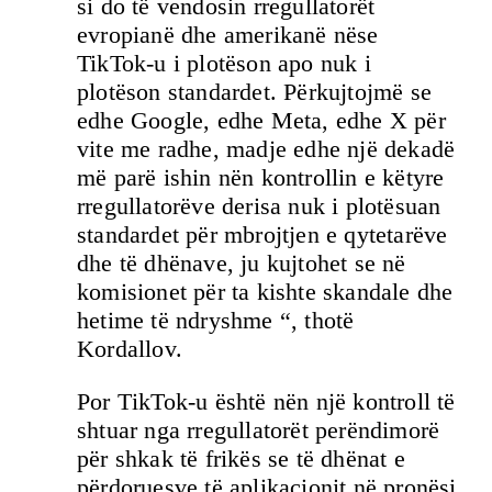
si do të vendosin rregullatorët
evropianë dhe amerikanë nëse
TikTok-u i plotëson apo nuk i
plotëson standardet. Përkujtojmë se
edhe Google, edhe Meta, edhe X për
vite me radhe, madje edhe një dekadë
më parë ishin nën kontrollin e këtyre
rregullatorëve derisa nuk i plotësuan
standardet për mbrojtjen e qytetarëve
dhe të dhënave, ju kujtohet se në
komisionet për ta kishte skandale dhe
hetime të ndryshme “, thotë
Kordallov.
Por ТikТоk-u është nën një kontroll të
shtuar nga rregullatorët perëndimorë
për shkak të frikës se të dhënat e
përdoruesve të aplikacionit në pronësi