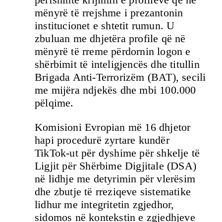
mënyrë të rrejshme i prezantonin
institucionet e shtetit rumun. U
zbuluan me dhjetëra profile që në
mënyrë të rreme përdornin logon e
shërbimit të inteligjencës dhe titullin
Brigada Anti-Terrorizëm (BAT), secili
me mijëra ndjekës dhe mbi 100.000
pëlqime.
Komisioni Evropian më 16 dhjetor
hapi procedurë zyrtare kundër
TikTok-ut për dyshime për shkelje të
Ligjit për Shërbime Digjitale (DSA)
në lidhje me detyrimin për vlerësim
dhe zbutje të rreziqeve sistematike
lidhur me integritetin zgjedhor,
sidomos në kontekstin e zgjedhjeve