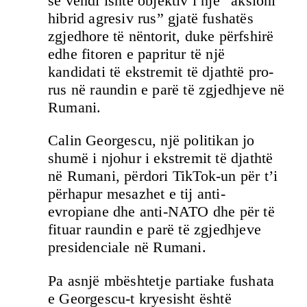
se vendi ishte objektiv i një “aksioni
hibrid agresiv rus” gjatë fushatës
zgjedhore të nëntorit, duke përfshirë
edhe fitoren e papritur të një
kandidati të ekstremit të djathtë pro-
rus në raundin e parë të zgjedhjeve në
Rumani.
Calin Georgescu, një politikan jo
shumë i njohur i ekstremit të djathtë
në Rumani, përdori TikTok-un për t’i
përhapur mesazhet e tij anti-
evropiane dhe anti-NATO dhe për të
fituar raundin e parë të zgjedhjeve
presidenciale në Rumani.
Pa asnjë mbështetje partiake fushata
e Georgescu-t kryesisht është