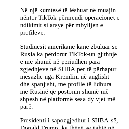
Në një kumtesë të lëshuar në muajin
nëntor TikTok përmendi operacionet e
ndikimit si arsye për mbylljen e
profileve.
Studiuesit amerikanë kanë zbuluar se
Rusia ka përdorur TikTok-un gjithnjë
e më shumë në periudhën para
zgjedhjeve në SHBA për të përhapur
mesazhe nga Kremlini në anglisht
dhe spanjisht, me profile të lidhura
me Rusinë që postonin shumë më
shpesh në platformë sesa dy vjet më
parë.
Presidenti i sapozgjedhur i SHBA-së,
Donald Trump, ka thënë se është në