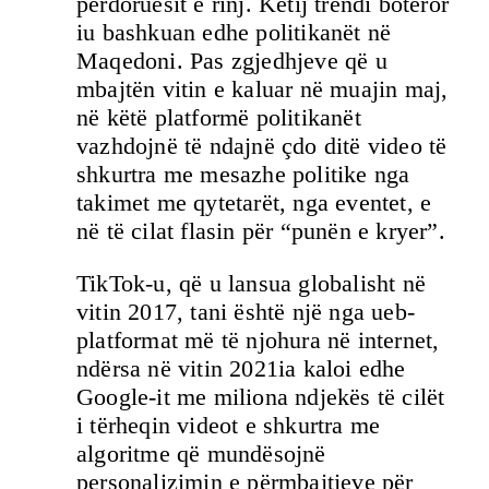
përdoruesit e rinj. Këtij trendi botëror
iu bashkuan edhe politikanët në
Maqedoni. Pas zgjedhjeve që u
mbajtën vitin e kaluar në muajin maj,
në këtë platformë politikanët
vazhdojnë të ndajnë çdo ditë video të
shkurtra me mesazhe politike nga
takimet me qytetarët, nga eventet, e
në të cilat flasin për “punën e kryer”.
TikTok-u, që u lansua globalisht në
vitin 2017, tani është një nga ueb-
platformat më të njohura në internet,
ndërsa në vitin 2021ia kaloi edhe
Google-it me miliona ndjekës të cilët
i tërheqin videot e shkurtra me
algoritme që mundësojnë
personalizimin e përmbajtjeve për