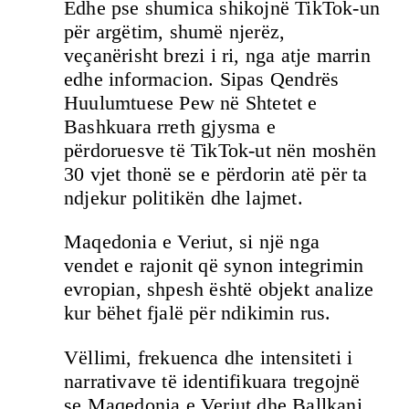
Edhe pse shumica shikojnë TikTok-un
për argëtim, shumë njerëz,
veçanërisht brezi i ri, nga atje marrin
edhe informacion. Sipas Qendrës
Huulumtuese Pew në Shtetet e
Bashkuara rreth gjysma e
përdoruesve të TikTok-ut nën moshën
30 vjet thonë se e përdorin atë për ta
ndjekur politikën dhe lajmet.
Maqedonia e Veriut, si një nga
vendet e rajonit që synon integrimin
evropian, shpesh është objekt analize
kur bëhet fjalë për ndikimin rus.
Vëllimi, frekuenca dhe intensiteti i
narrativave të identifikuara tregojnë
se Maqedonia e Veriut dhe Ballkani