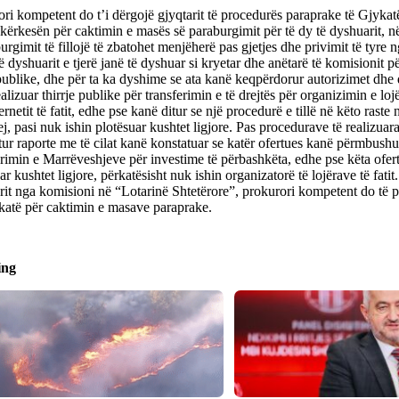
ri kompetent do t’i dërgojë gjyqtarit të procedurës paraprake të Gjyka
kërkesën për caktimin e masës së paraburgimit për të dy të dyshuarit, 
urgimit të fillojë të zbatohet menjëherë pas gjetjes dhe privimit të tyre ng
ë dyshuarit e tjerë janë të dyshuar si kryetar dhe anëtarë të komisionit për
ublike, dhe për ta ka dyshime se ata kanë keqpërdorur autorizimet dhe d
alizuar thirrje publike për transferimin e të drejtës për organizimin e lo
ernetit të fatit, edhe pse kanë ditur se një procedurë e tillë në këto rast
j, pasi nuk ishin plotësuar kushtet ligjore. Pas procedurave të realizuar
tur raporte me të cilat kanë konstatuar se katër ofertues kanë përmbushu
imin e Marrëveshjeve për investime të përbashkëta, edhe pse këta ofer
ar kushtet ligjore, përkatësisht nuk ishin organizatorë të lojërave të fatit.
rit nga komisioni në “Lotarinë Shtetërore”, prokurori kompetent do të 
katë për caktimin e masave paraprake.
ing