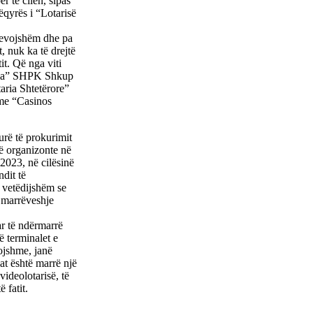
r të cilën, sipas
ëqyrës i “Lotarisë
anevojshëm dhe pa
, nuk ka të drejtë
it. Që nga viti
stria” SHPK Shkup
aria Shtetërore”
 me “Casinos
urë të prokurimit
të organizonte në
 2023, në cilësinë
dit të
i vetëdijshëm se
 marrëveshje
ar të ndërmarrë
rë terminalet e
ojshme, janë
at është marrë një
ideolotarisë, të
 fatit.