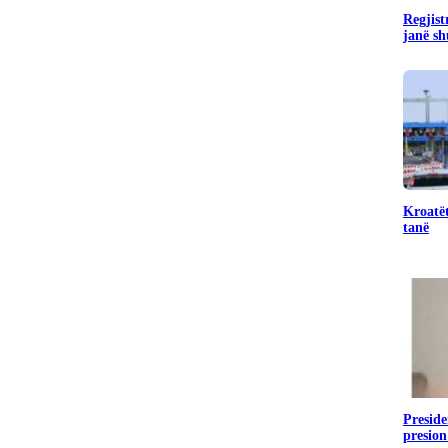
Regjist
janë sh
Kroatët
tanë
Preside
presion