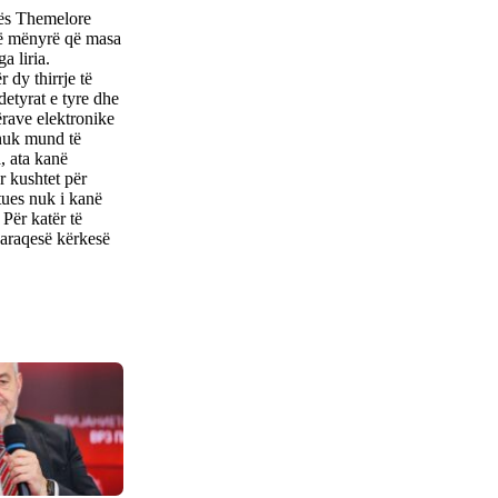
tës Themelore
në mënyrë që masa
a liria.
 dy thirrje të
etyrat e tyre dhe
jërave elektronike
e nuk mund të
a, ata kanë
r kushtet për
tues nuk i kanë
 Për katër të
paraqesë kërkesë