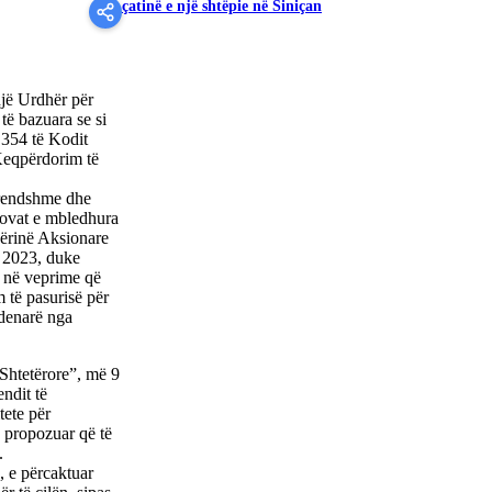
çatinë e një shtëpie në Siniçan
jë Urdhër për
të bazuara se si
 354 të Kodit
 Keqpërdorim të
Brendshme dhe
rovat e mbledhura
qërinë Aksionare
t 2023, duke
u në veprime që
 të pasurisë për
 denarë nga
 Shtetërore”, më 9
ndit të
tete për
ë propozuar që të
.
, e përcaktuar