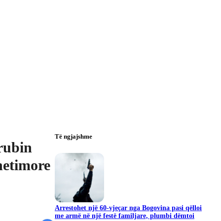
Të ngjajshme
rubin
hetimore
Arrestohet një 60-vjeçar nga Bogovina pasi qëlloi
me armë në një festë familjare, plumbi dëmtoi