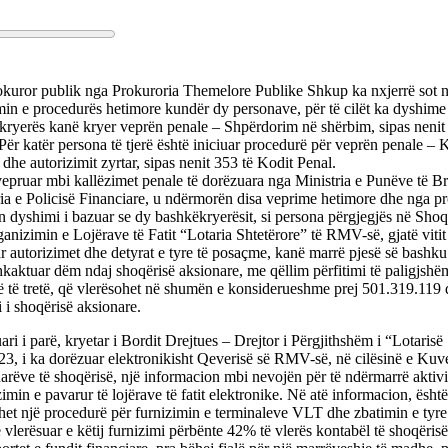
okuror publik nga Prokuroria Themelore Publike Shkup ka nxjerrë sot n
min e procedurës hetimore kundër dy personave, për të cilët ka dyshime 
kryerës kanë kryer veprën penale – Shpërdorim në shërbim, sipas nenit
Për katër persona të tjerë është iniciuar procedurë për veprën penale –
 dhe autorizimit zyrtar, sipas nenit 353 të Kodit Penal.
epruar mbi kallëzimet penale të dorëzuara nga Ministria e Punëve të 
ria e Policisë Financiare, u ndërmorën disa veprime hetimore dhe nga p
n dyshimi i bazuar se dy bashkëkryerësit, si persona përgjegjës në Sho
anizimin e Lojërave të Fatit “Lotaria Shtetërore” të RMV-së, gjatë viti
r autorizimet dhe detyrat e tyre të posaçme, kanë marrë pjesë së bashk
kaktuar dëm ndaj shoqërisë aksionare, me qëllim përfitimi të paligjshëm
ë të tretë, që vlerësohet në shumën e konsiderueshme prej 501.319.119
 i shoqërisë aksionare.
ari i parë, kryetar i Bordit Drejtues – Drejtor i Përgjithshëm i “Lotarisë
3, i ka dorëzuar elektronikisht Qeverisë së RMV-së, në cilësinë e Kuve
rëve të shoqërisë, një informacion mbi nevojën për të ndërmarrë aktivi
imin e pavarur të lojërave të fatit elektronike. Në atë informacion, ësht
het një procedurë për furnizimin e terminaleve VLT dhe zbatimin e tyre
 vlerësuar e këtij furnizimi përbënte 42% të vlerës kontabël të shoqërisë