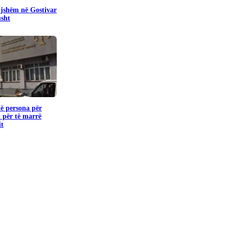
pijshëm në Gostivar
usht
të persona për
 për të marrë
it