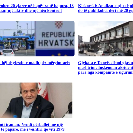
rohen 20 zjarre në hapësira të hapura, 18
Klekovski: Analizat e ujit të 
uar, një aktiv dhe një nën kontroll
do të publikohet deri më 20 g
 bëjnë gjestin e madh për mërgimtarët
Gjykata e Tetovës dënoi gjash
mashtrim: Inskenuan aksident
para nga kompanitë e sigurim
nti iranian: Vendi përballet me një
 të paparë, më i vështiri që viti 1979