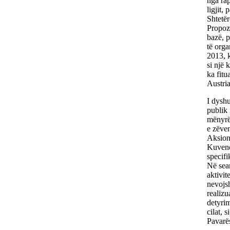
nga rap
ligjit,
Shtetë
Propozi
bazë, p
të orga
2013, k
si një 
ka fitu
Austria
I dyshu
publik 
mënyrë 
e zëven
Aksiona
Kuvend
specifi
Në sean
aktivit
nevojsh
realizu
detyrim
cilat, 
Pavarës