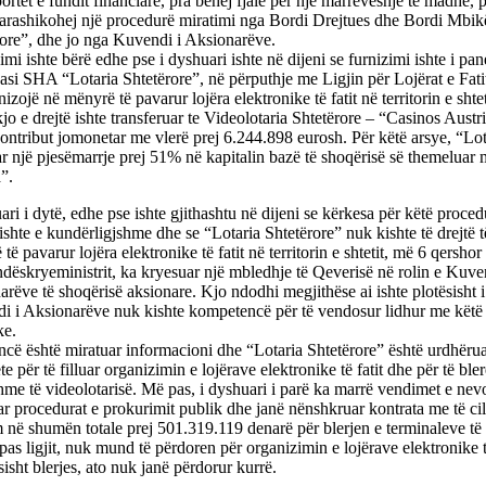
ortet e fundit financiare, pra bëhej fjalë për një marrëveshje të madhe, pë
 parashikohej një procedurë miratimi nga Bordi Drejtues dhe Bordi Mbik
rore”, dhe jo nga Kuvendi i Aksionarëve.
mi ishte bërë edhe pse i dyshuari ishte në dijeni se furnizimi ishte i p
asi SHA “Lotaria Shtetërore”, në përputhje me Ligjin për Lojërat e Fatit
nizojë në mënyrë të pavarur lojëra elektronike të fatit në territorin e shtet
jo e drejtë ishte transferuar te Videolotaria Shtetërore – “Casinos Au
kontribut jomonetar me vlerë prej 6.244.898 eurosh. Për këtë arsye, “Lot
ar një pjesëmarrje prej 51% në kapitalin bazë të shoqërisë së themeluar
”.
ari i dytë, edhe pse ishte gjithashtu në dijeni se kërkesa për këtë proced
ishte e kundërligjshme dhe se “Lotaria Shtetërore” nuk kishte të drejtë 
të pavarur lojëra elektronike të fatit në territorin e shtetit, më 6 qershor
dëskryeministrit, ka kryesuar një mbledhje të Qeverisë në rolin e Kuven
rëve të shoqërisë aksionare. Kjo ndodhi megjithëse ai ishte plotësisht 
i i Aksionarëve nuk kishte kompetencë për të vendosur lidhur me këtë
ke.
cë është miratuar informacioni dhe “Lotaria Shtetërore” është urdhëru
ete për të filluar organizimin e lojërave elektronike të fatit dhe për të ble
me të videolotarisë. Më pas, i dyshuari i parë ka marrë vendimet e nev
ar procedurat e prokurimit publik dhe janë nënshkruar kontrata me të cil
 në shumën totale prej 501.319.119 denarë për blerjen e terminaleve të v
sipas ligjit, nuk mund të përdoren për organizimin e lojërave elektronike të
isht blerjes, ato nuk janë përdorur kurrë.