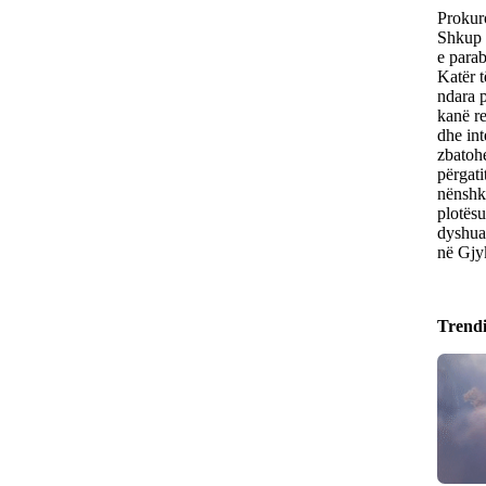
Prokuro
Shkup 
e parab
Katër t
ndara p
kanë re
dhe int
zbatohe
përgati
nënshkr
plotësu
dyshua
në Gjy
Trend