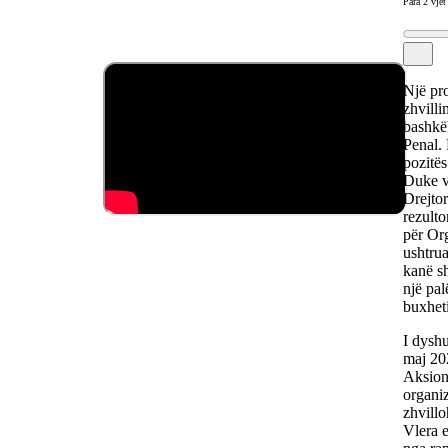
Para 2 vjet
Një pr
zhvilli
bashkë
Penal. 
pozitës
Duke v
Drejto
rezulto
për Org
ushtrua
kanë sh
një pal
buxheti
I dyshu
maj 202
Aksiona
organiz
zhvillo
Vlera e