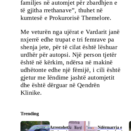
familjes në automjet për zbardhjen e
të gjitha rrethanave”, thuhet në
kumtesë e Prokurorisë Themelore.
Me veturën nga ujërat e Vardarit janë
nxjerrë edhe trupat e tri femrave pa
shenja jete, për të cilat është lëshuar
urdhër për autopsi. Një person tjetër
është në kërkim, ndërsa në makinë
udhëtonte edhe një fëmijë, i cili është
gjetur me lëndime jashtë automjetit
dhe është dërguar në Qendrën
Klinike.
Trending
Arrestohet
Ndërmarrja e