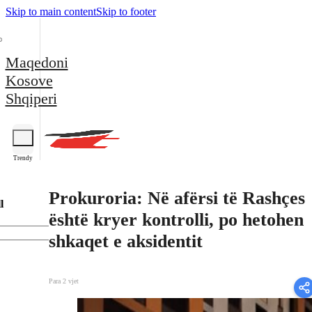
Skip to main content
Skip to footer
Maqedoni
Kosove
Shqiperi
Trendy
Prokuroria: Në afërsi të Rashçes
l
është kryer kontrolli, po hetohen
shkaqet e aksidentit
Para 2 vjet