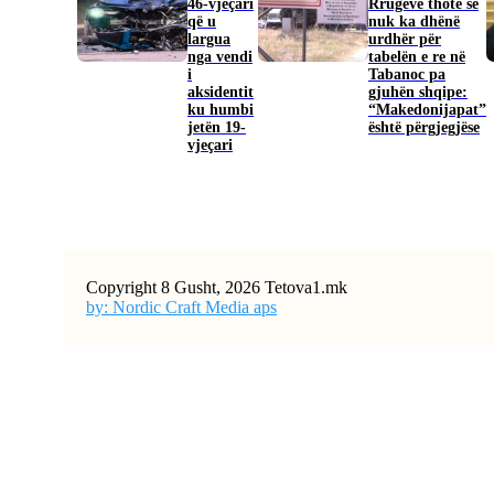
46-vjeçari
Rrugëve thotë se
që u
nuk ka dhënë
largua
urdhër për
nga vendi
tabelën e re në
i
Tabanoc pa
aksidentit
gjuhën shqipe:
ku humbi
“Makedonijapat”
jetën 19-
është përgjegjëse
vjeçari
Copyright 8 Gusht, 2026 Tetova1.mk
by: Nordic Craft Media aps