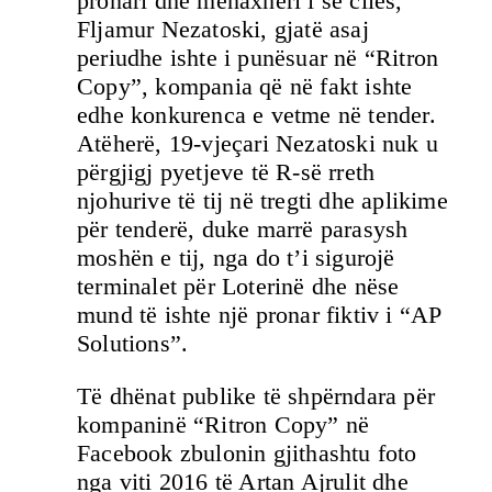
pronari dhe menaxheri i së cilës,
Fljamur Nezatoski, gjatë asaj
periudhe ishte i punësuar në “Ritron
Copy”, kompania që në fakt ishte
edhe konkurenca e vetme në tender.
Atëherë, 19-vjeçari Nezatoski nuk u
përgjigj pyetjeve të R-së rreth
njohurive të tij në tregti dhe aplikime
për tenderë, duke marrë parasysh
moshën e tij, nga do t’i sigurojë
terminalet për Loterinë dhe nëse
mund të ishte një pronar fiktiv i “AP
Solutions”.
Të dhënat publike të shpërndara për
kompaninë “Ritron Copy” në
Facebook zbulonin gjithashtu foto
nga viti 2016 të Artan Ajrulit dhe