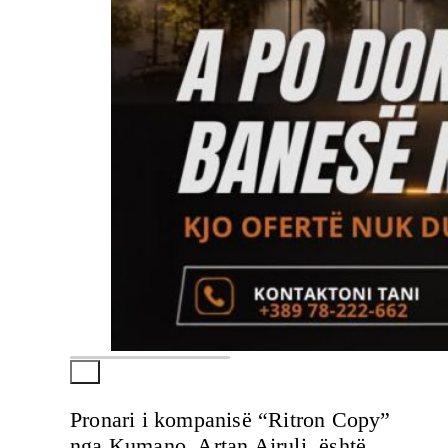
Pronari i kompanisë “Ritron Copy”
nga Kumano, Artan Ajruli, është