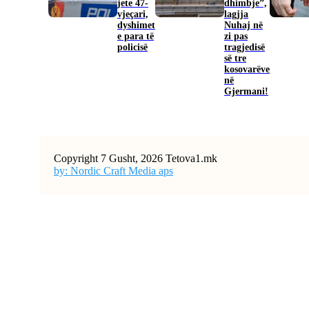
jete 47-
dhimbje”,
vjeçari,
lagjja
dyshimet
Nuhaj në
e para të
zi pas
policisë
tragjedisë
së tre
kosovarëve
në
Gjermani!
Copyright 7 Gusht, 2026 Tetova1.mk
by: Nordic Craft Media aps