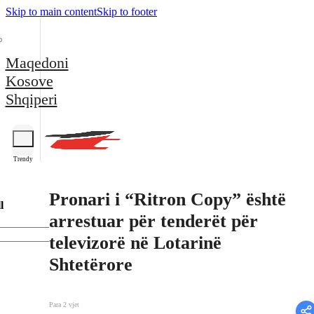
Skip to main content
Skip to footer
Maqedoni
Kosove
Shqiperi
Trendy
Pronari i “Ritron Copy” është
l
arrestuar për tenderët për
televizorë në Lotarinë
Shtetërore
Para 2 vjet