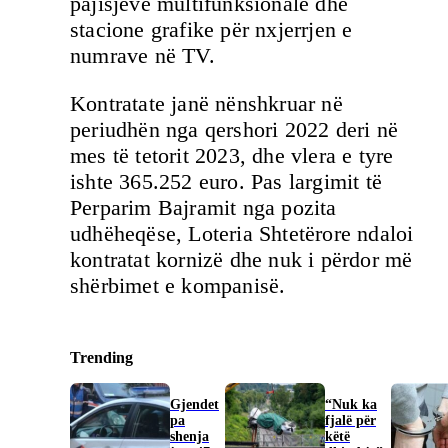
pajisjeve multifunksionale dhe
stacione grafike për nxjerrjen e
numrave në TV.
Kontratate janë nënshkruar në
periudhën nga qershori 2022 deri në
mes të tetorit 2023, dhe vlera e tyre
ishte 365.252 euro. Pas largimit të
Perparim Bajramit nga pozita
udhëheqëse, Loteria Shtetërore ndaloi
kontratat kornizë dhe nuk i përdor më
shërbimet e kompanisë.
Trending
Gjendet
“Nuk ka
pa
fjalë për
shenja
këtë