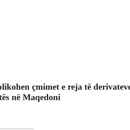
likohen çmimet e reja të derivateve
tës në Maqedoni