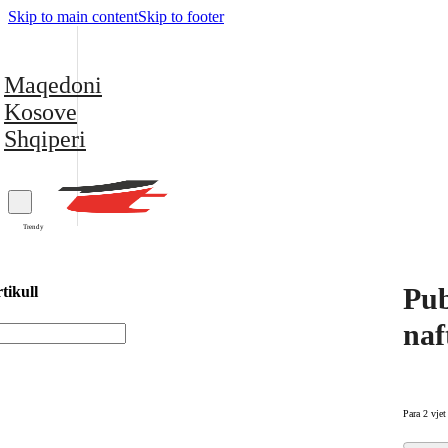
Skip to main content
Skip to footer
Maqedoni
Kosove
Shqiperi
Trendy
Pub
tikull
naf
Para 2 vjet