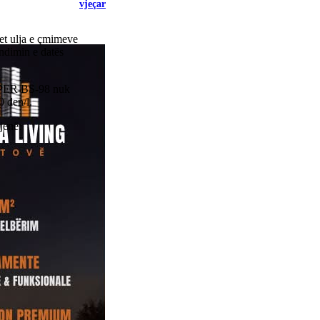
vjeçar
et ulja e çmimeve
endimin e datës
PER BS-98 nuk
 den/l.
jenë: