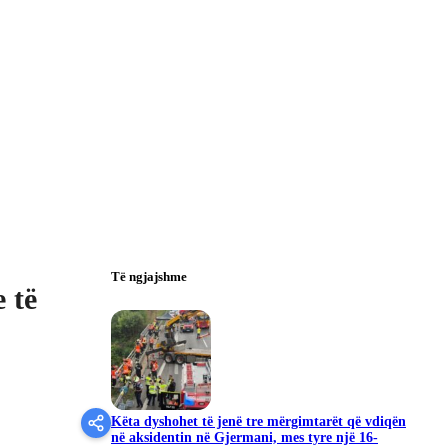
Të ngjajshme
 të
Këta dyshohet të jenë tre mërgimtarët që vdiqën
në aksidentin në Gjermani, mes tyre një 16-