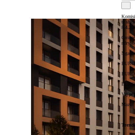
Komisi
të shit
8.4.20
Çmime
ndrysh
Nga dat
EUROSU
EUROSU
EURODI
Vaj për
Mazut 
Trend