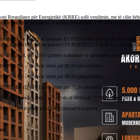
oni Rregullator për Energjetikë (KRRE) solli vendimin, me të cilin bëh
jes me pakicë të derivateve të naftës, mesatarisht 0,38 % në raport me v
24.
t e shitjes me pakicë të benzinës EUROSUPER BS-95 dhe EUROSU
ojnë. Çmimi i shitjes me pakicë i EURODIZELIT (D-Е V) ulet për 0,50
a 16.4.2024, ora 00:01 çmimet maksimale të derivateve të naftës do të 
PER BS – 95 do të shitet për 86,50 (denarë/litër)
PER BS – 98 do të shitet për 88,50 (denarë/litër)
ZEL BS (D-E V) do të shitet për 77,50 (denarë/litër)
 Djegie Ekstra i Lehtë 1 (EL-1) do të shitet për 77,50 (denarë/litër)
М-1 SU do të shitet për 44,302 (denarë/kilogram).
ing