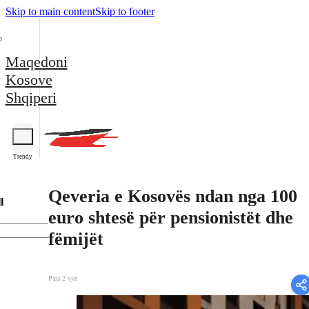
Skip to main content
Skip to footer
Maqedoni
Kosove
Shqiperi
Trendy
Qeveria e Kosovës ndan nga 100
l
euro shtesë për pensionistët dhe
fëmijët
Para 2 vjet