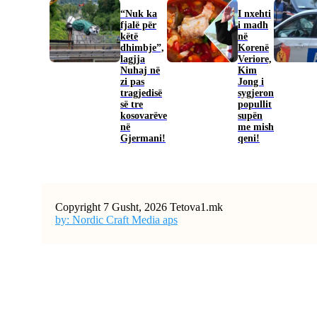
“Nuk ka
I nxehti
fjalë për
i madh
këtë
në
dhimbje”,
Korenë
lagjja
Veriore,
Nuhaj në
Kim
zi pas
Jong i
tragjedisë
sygjeron
së tre
popullit
kosovarëve
supën
në
me mish
Gjermani!
qeni!
Copyright 7 Gusht, 2026 Tetova1.mk
by: Nordic Craft Media aps