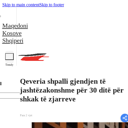
Skip to main content
Skip to footer
Maqedoni
Kosove
Shqiperi
Trendy
Qeveria shpalli gjendjen të
l
jashtëzakonshme për 30 ditë për
shkak të zjarreve
Para 2 vjet