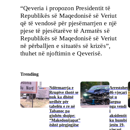
“Qeveria i propozon Presidentit të
Republikës së Maqedonisë së Veriut
që të vendosë për pjesëmarrjen e një
pjese të pjesëtarëve të Armatës së
Republikës së Maqedonisë së Veriut
në përballjen e situatës së krizës”,
thuhet në njoftimin e Qeverisë.
Trending
Ndërmarrja e
Arrestohet
Rrugëve thotë se
46-vjeçari
nuk ka dhënë
që u
urdhër për
largua
tabelën e re në
nga vendi
Tabanoc pa
i
gjuhën shqipe:
aksidentit
“Makedonijapat”
ku humbi
është përgjegjëse
jetën 19-
vjeçari