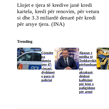
Llojet e tjera të kredive janë kredi
kartela, kredi për renovim, për vetura
si dhe 3.3 miliardë denarë për kredi
për arsye tjera. (INA)
Trending
Gjendet
Akuzat e
pa
mëdha të
shenja
Toshkovskit
jete 47-
përfunduan
vjeçari,
pa
dyshimet
aktakuzë,
e para të
dështoi
policisë
kallëzimi
për lejet e
paligjshme
për armë