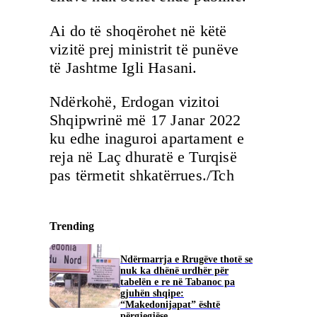
Ai do të shoqërohet në këtë
vizitë prej ministrit të punëve
të Jashtme Igli Hasani.
Ndërkohë, Erdogan vizitoi
Shqipwrinë më 17 Janar 2022
ku edhe inaguroi apartament e
reja në Laç dhuratë e Turqisë
pas tërmetit shkatërrues./Tch
Trending
Ndërmarrja e Rrugëve thotë se
nuk ka dhënë urdhër për
tabelën e re në Tabanoc pa
gjuhën shqipe:
“Makedonijapat” është
përgjegjëse