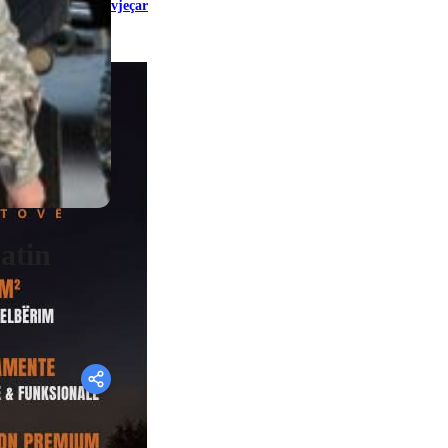
vjeçar
atin