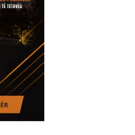
është paraqitur
Volkswagen Golf”
 me dyer të
Apelohet që
lihen të parkuara