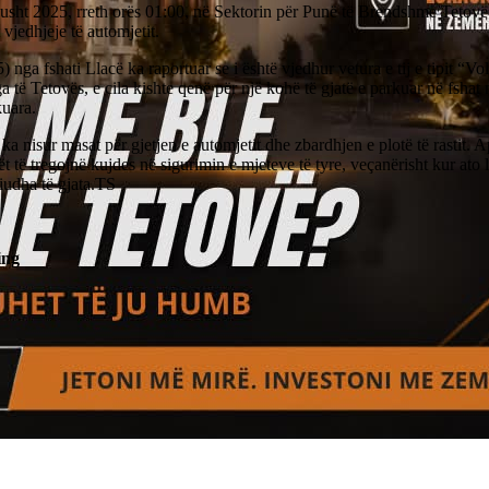
usht 2025, rreth orës 01:00, në Sektorin për Punë të Brendshme Tetovë 
t vjedhjeje të automjetit.
5) nga fshati Llacë ka raportuar se i është vjedhur vetura e tij e tipit “
a të Tetovës, e cila kishte qenë për një kohë të gjatë e parkuar në fshat
kuara.
 ka nisur masat për gjetjen e automjetit dhe zbardhjen e plotë të rastit. 
ët të tregojnë kujdes në sigurimin e mjeteve të tyre, veçanërisht kur ato 
iudha të gjata.TS
ing