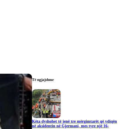
Të ngjajshme
Këta dyshohet të jenë tre mërgimtarët që vdiqën
në aksidentin në Gjermani, mes tyre një 16-