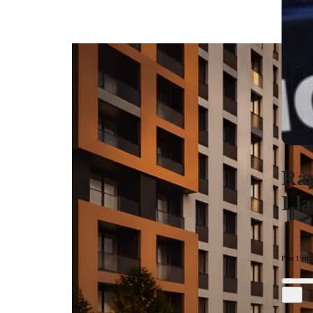
Rap
Lla
Para 1 vit