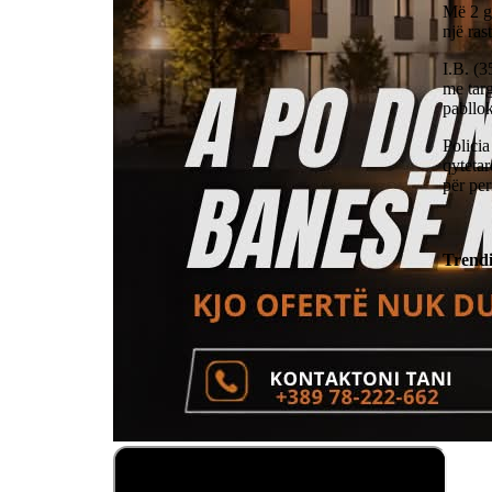
Më 2 g
një ras
I.B. (3
me targ
pabllo
Policia
qytetar
për per
Trend