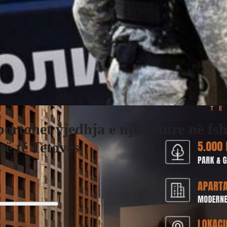
ortohet vjedhja e një veture në fsh
cë të Tetovës