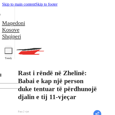
Skip to main content
Skip to footer
Maqedoni
Kosove
Shqiperi
Trendy
Rast i rëndë në Zhelinë:
l
Babai e kap një person
duke tentuar të përdhunojë
djalin e tij 11-vjeçar
Para 2 vjet