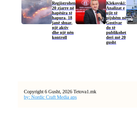
Regjistrohen
Klekovski:
20 zjarre në
Analizat e
hapësira të
ujit të
hapura, 18
pijshëm në
janë shuar,
Gostivar
një aktiv
do të
dhe një nën
publikohet
kontroll
deri më 20
gusht
Copyright 6 Gusht, 2026 Tetova1.mk
by: Nordic Craft Media aps