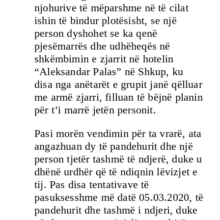
njohurive të mëparshme në të cilat
ishin të bindur plotësisht, se një
person dyshohet se ka qenë
pjesëmarrës dhe udhëheqës në
shkëmbimin e zjarrit në hotelin
“Aleksandar Palas” në Shkup, ku
disa nga anëtarët e grupit janë qëlluar
me armë zjarri, filluan të bëjnë planin
për t’i marrë jetën personit.
Pasi morën vendimin për ta vrarë, ata
angazhuan dy të pandehurit dhe një
person tjetër tashmë të ndjerë, duke u
dhënë urdhër që të ndiqnin lëvizjet e
tij. Pas disa tentativave të
pasuksesshme më datë 05.03.2020, të
pandehurit dhe tashmë i ndjeri, duke