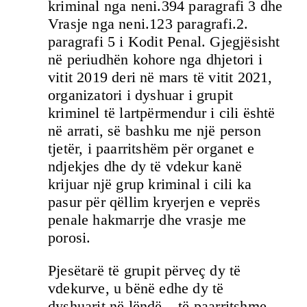
kriminal nga neni.394 paragrafi 3 dhe
Vrasje nga neni.123 paragrafi.2.
paragrafi 5 i Kodit Penal. Gjegjësisht
në periudhën kohore nga dhjetori i
vitit 2019 deri në mars të vitit 2021,
organizatori i dyshuar i grupit
kriminel të lartpërmendur i cili është
në arrati, së bashku me një person
tjetër, i paarritshëm për organet e
ndjekjes dhe dy të vdekur kanë
krijuar një grup kriminal i cili ka
pasur për qëllim kryerjen e veprës
penale hakmarrje dhe vrasje me
porosi.
Pjesëtarë të grupit përveç dy të
vdekurve, u bënë edhe dy të
dyshuarit në lëndë – të paarritshme