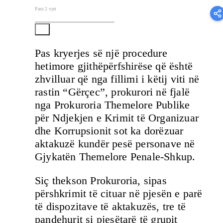
Para 2 vjet
Pas kryerjes së një procedure
hetimore gjithëpërfshirëse që është
zhvilluar që nga fillimi i këtij viti në
rastin “Gërçec”, prokurori në fjalë
nga Prokuroria Themelore Publike
për Ndjekjen e Krimit të Organizuar
dhe Korrupsionit sot ka dorëzuar
aktakuzë kundër pesë personave në
Gjykatën Themelore Penale-Shkup.
Siç thekson Prokuroria, sipas
përshkrimit të cituar në pjesën e parë
të dispozitave të aktakuzës, tre të
pandehurit si pjesëtarë të grupit