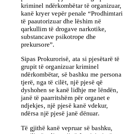
kriminel ndërkombëtar të organizuar,
kanë kryer vepër penale “Prodhimtari
të paautorizuar dhe lëshim në
qarkullim të drogave narkotike,
substancave psikotrope dhe
prekursore”.
Sipas Prokurorisë, ata si pjesëtarë të
grupit të organizuar kriminel
ndërkombëtar, së bashku me persona
tjerë, nga të cilët, një pjesë që
dyshohen se kanë lidhje me lëndën,
janë të paarritshëm për organet e
ndjekjes, një pjesë kanë vdekur,
ndërsa një pjesë janë dënuar.
Të gjithë kanë vepruar së bashku,