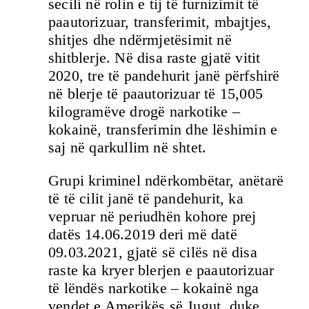
secili në rolin e tij të furnizimit të
paautorizuar, transferimit, mbajtjes,
shitjes dhe ndërmjetësimit në
shitblerje. Në disa raste gjatë vitit
2020, tre të pandehurit janë përfshirë
në blerje të paautorizuar të 15,005
kilogramëve drogë narkotike –
kokainë, transferimin dhe lëshimin e
saj në qarkullim në shtet.
Grupi kriminel ndërkombëtar, anëtarë
të të cilit janë të pandehurit, ka
vepruar në periudhën kohore prej
datës 14.06.2019 deri më datë
09.03.2021, gjatë së cilës në disa
raste ka kryer blerjen e paautorizuar
të lëndës narkotike – kokainë nga
vendet e Amerikës së Jugut, duke