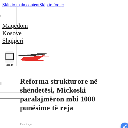
Skip to main content
Skip to footer
Maqedoni
Kosove
Shqiperi
Trendy
Reforma strukturore në
l
shëndetësi, Mickoski
paralajmëron mbi 1000
punësime të reja
Para 2 vjet