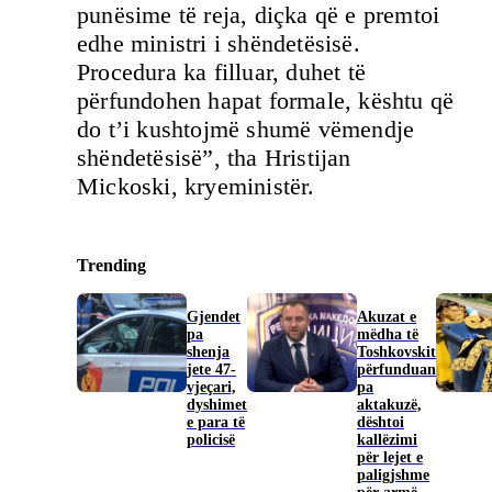
punësime të reja, diçka që e premtoi
edhe ministri i shëndetësisë.
Procedura ka filluar, duhet të
përfundohen hapat formale, kështu që
do t’i kushtojmë shumë vëmendje
shëndetësisë”, tha Hristijan
Mickoski, kryeministër.
Trending
Gjendet
Akuzat e
pa
mëdha të
shenja
Toshkovskit
jete 47-
përfunduan
vjeçari,
pa
dyshimet
aktakuzë,
e para të
dështoi
policisë
kallëzimi
për lejet e
paligjshme