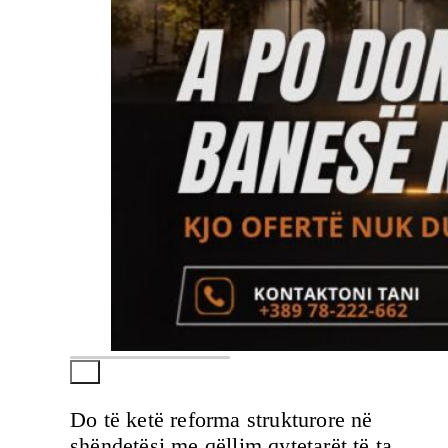
Do të ketë reforma strukturore në
shëndetësi me qëllim qytetarët të ta