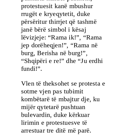
protestuesit kanë mbushur
rrugët e kryeqytetit, duke
përsëritur thirrjet që tashmë
janë bërë simbol i kësaj
lëvizjeje: “Rama ik!”, “Rama
jep dorëheqjen!”, “Rama në
burg, Berisha në burg!”,
“Shqipëri e re!” dhe “Ju erdhi
fundi!”.
Vlen të theksohet se protesta e
sotme vjen pas tubimit
kombëtarë të mbajtur dje, ku
mijër qytetarë pushtuan
bulevardin, duke kërkuar
lirimin e protestuesve të
arrestuar tre ditë më parë.