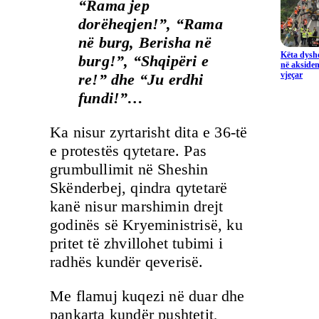
“Rama jep
dorëheqjen!”, “Rama
në burg, Berisha në
Këta dysho
burg!”, “Shqipëri e
në aksiden
vjeçar
re!” dhe “Ju erdhi
fundi!”…
Ka nisur zyrtarisht dita e 36-të
e protestës qytetare. Pas
grumbullimit në Sheshin
Skënderbej, qindra qytetarë
kanë nisur marshimin drejt
godinës së Kryeministrisë, ku
pritet të zhvillohet tubimi i
radhës kundër qeverisë.
Me flamuj kuqezi në duar dhe
pankarta kundër pushtetit,