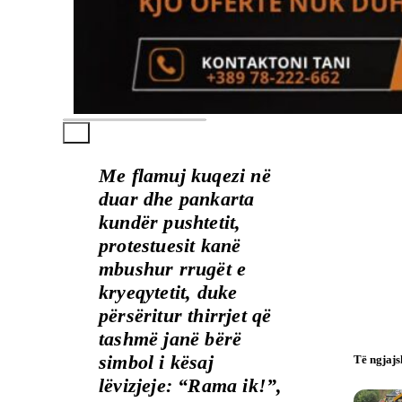
Me flamuj kuqezi në
duar dhe pankarta
kundër pushtetit,
protestuesit kanë
mbushur rrugët e
kryeqytetit, duke
përsëritur thirrjet që
tashmë janë bërë
simbol i kësaj
Të ngjaj
lëvizjeje: “Rama ik!”,