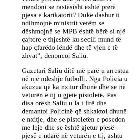
mendoni se rastësisht është prerë
pjesa e karikatorit? Duke dashur ti
ndihmojnë ministrit vetëm se
dëshmojnë se MPB është bërë si një
çajtore e thjeshtë ku secili mund të
hap çfarëdo lëndë dhe të vjen e të
zhvat”, denoncoi Saliu.
Gazetari Saliu ditë më parë u arrestua
në një ndeshje futbolli. Nga Policia u
akuzua që ka nxitur dhunë dhe se në
veturën e tij u gjetë pistoletë. Pas
disa orësh Saliu u la i lirë dhe
demantoi Policinë që shkaktoi dhunë
e nxitje, dhe se pistoletën e posedon
me leje dhe se është gjetur pjesë –
pjesë e ndarë në veturën e tij, ashtu