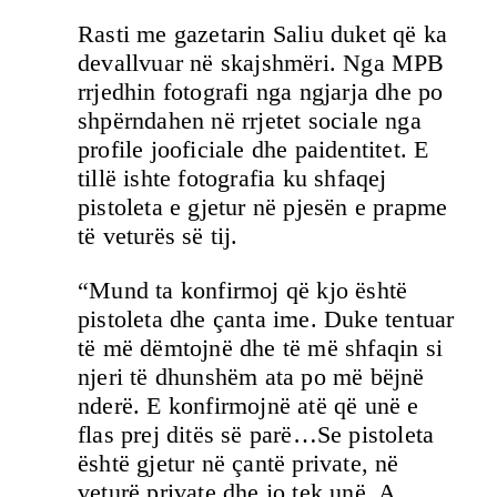
Rasti me gazetarin Saliu duket që ka
devallvuar në skajshmëri. Nga MPB
rrjedhin fotografi nga ngjarja dhe po
shpërndahen në rrjetet sociale nga
profile jooficiale dhe paidentitet. E
tillë ishte fotografia ku shfaqej
pistoleta e gjetur në pjesën e prapme
të veturës së tij.
“Mund ta konfirmoj që kjo është
pistoleta dhe çanta ime. Duke tentuar
të më dëmtojnë dhe të më shfaqin si
njeri të dhunshëm ata po më bëjnë
nderë. E konfirmojnë atë që unë e
flas prej ditës së parë…Se pistoleta
është gjetur në çantë private, në
veturë private dhe jo tek unë. A