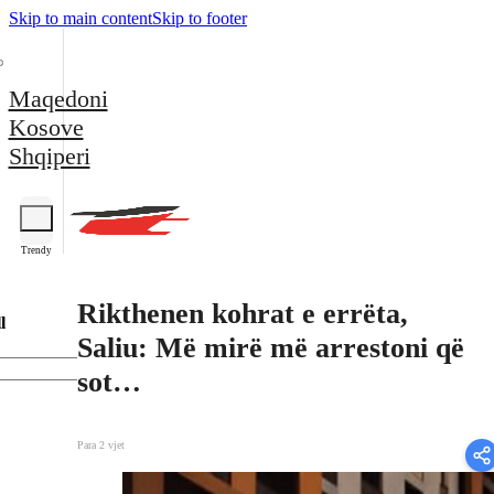
Skip to main content
Skip to footer
Maqedoni
Kosove
Shqiperi
Trendy
Rikthenen kohrat e errëta,
l
Saliu: Më mirë më arrestoni që
sot…
Para 2 vjet