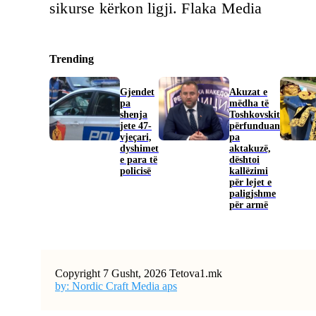
sikurse kërkon ligji. Flaka Media
Trending
Gjendet
Akuzat e
pa
mëdha të
shenja
Toshkovskit
jete 47-
përfunduan
vjeçari,
pa
dyshimet
aktakuzë,
e para të
dështoi
policisë
kallëzimi
për lejet e
paligjshme
për armë
Copyright 7 Gusht, 2026 Tetova1.mk
by: Nordic Craft Media aps