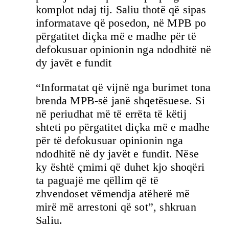
komplot ndaj tij. Saliu thotë që sipas
informatave që posedon, në MPB po
përgatitet diçka më e madhe për të
defokusuar opinionin nga ndodhitë në
dy javët e fundit
“Informatat që vijnë nga burimet tona
brenda MPB-së janë shqetësuese. Si
në periudhat më të errëta të këtij
shteti po përgatitet diçka më e madhe
për të defokusuar opinionin nga
ndodhitë në dy javët e fundit. Nëse
ky është çmimi që duhet kjo shoqëri
ta paguajë me qëllim që të
zhvendoset vëmendja atëherë më
mirë më arrestoni që sot”, shkruan
Saliu.