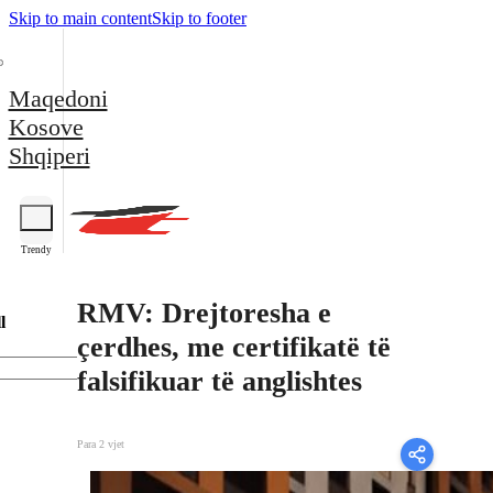
Skip to main content
Skip to footer
Maqedoni
Kosove
Shqiperi
Trendy
RMV: Drejtoresha e
l
çerdhes, me certifikatë të
falsifikuar të anglishtes
Para 2 vjet