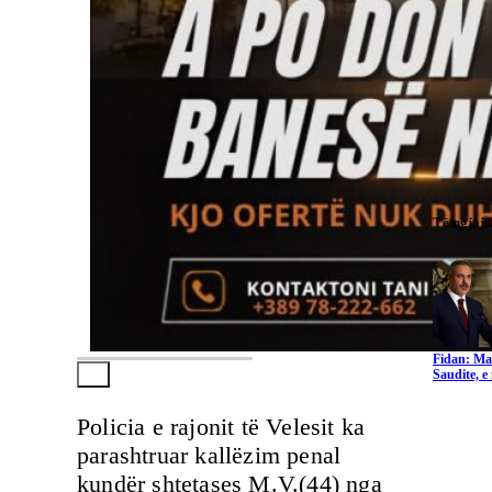
Të ngjaj
Fidan: Ma
Saudite, 
Policia e rajonit të Velesit ka
parashtruar kallëzim penal
kundër shtetases M.V.(44) nga