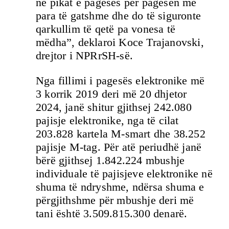
në pikat e pagesës për pagesën me
para të gatshme dhe do të siguronte
qarkullim të qetë pa vonesa të
mëdha”, deklaroi Koce Trajanovski,
drejtor i NPRrSH-së.
Nga fillimi i pagesës elektronike më
3 korrik 2019 deri më 20 dhjetor
2024, janë shitur gjithsej 242.080
pajisje elektronike, nga të cilat
203.828 kartela M-smart dhe 38.252
pajisje M-tag. Për atë periudhë janë
bërë gjithsej 1.842.224 mbushje
individuale të pajisjeve elektronike në
shuma të ndryshme, ndërsa shuma e
përgjithshme për mbushje deri më
tani është 3.509.815.300 denarë.