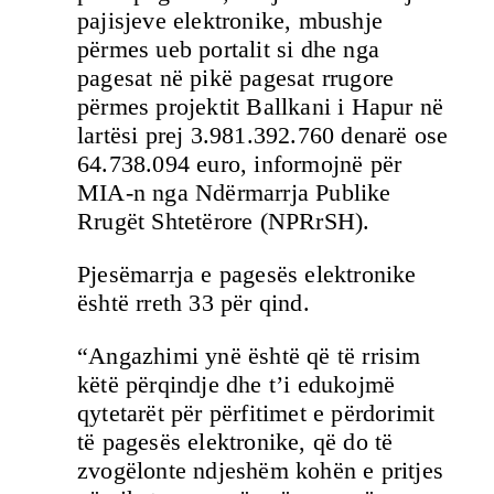
pajisjeve elektronike, mbushje
përmes ueb portalit si dhe nga
pagesat në pikë pagesat rrugore
përmes projektit Ballkani i Hapur në
lartësi prej 3.981.392.760 denarë ose
64.738.094 euro, informojnë për
MIA-n nga Ndërmarrja Publike
Rrugët Shtetërore (NPRrSH).
Pjesëmarrja e pagesës elektronike
është rreth 33 për qind.
“Angazhimi ynë është që të rrisim
këtë përqindje dhe t’i edukojmë
qytetarët për përfitimet e përdorimit
të pagesës elektronike, që do të
zvogëlonte ndjeshëm kohën e pritjes