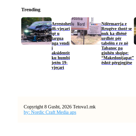
Trending
Arrestohet
Ndërmarrja e
46-vjeçari
Rrugëve thotë se
që u
nuk ka dhënë
largua
urdhër për
nga vendi
tabelën e re në
i
Tabanoc pa
aksidentit
gjuhën shqipe:
ku humbi
“Makedonijapat”
jetën 19-
është përgjegjëse
vjeçari
Copyright 8 Gusht, 2026 Tetova1.mk
by: Nordic Craft Media aps