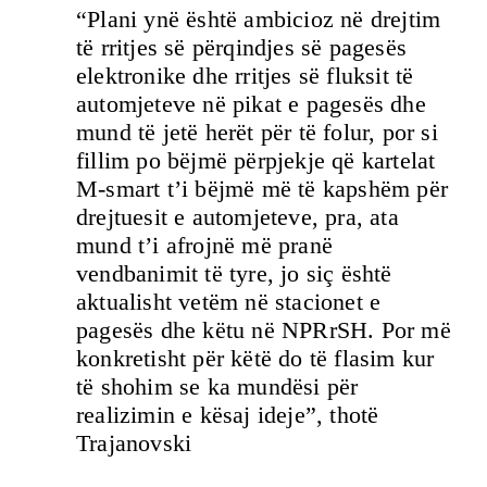
“Plani ynë është ambicioz në drejtim
të rritjes së përqindjes së pagesës
elektronike dhe rritjes së fluksit të
automjeteve në pikat e pagesës dhe
mund të jetë herët për të folur, por si
fillim po bëjmë përpjekje që kartelat
M-smart t’i bëjmë më të kapshëm për
drejtuesit e automjeteve, pra, ata
mund t’i afrojnë më pranë
vendbanimit të tyre, jo siç është
aktualisht vetëm në stacionet e
pagesës dhe këtu në NPRrSH. Por më
konkretisht për këtë do të flasim kur
të shohim se ka mundësi për
realizimin e kësaj ideje”, thotë
Trajanovski