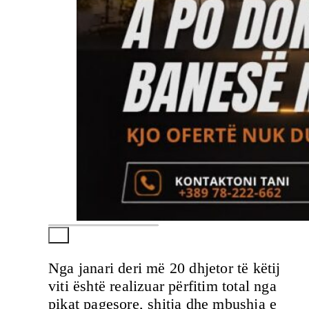
Nga janari deri më 20 dhjetor të këtij
viti është realizuar përfitim total nga
pikat pagesore, shitja dhe mbushja e