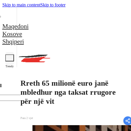
Skip to main content
Skip to footer
Maqedoni
Kosove
Shqiperi
Trendy
Rreth 65 milionë euro janë
l
mbledhur nga taksat rrugore
për një vit
Para 2 vjet