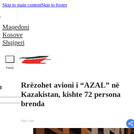
Skip to main content
Skip to footer
Maqedoni
Kosove
Shqiperi
Trendy
Rrëzohet avioni i “AZAL” në
l
Kazakistan, kishte 72 persona
brenda
Para 2 vjet