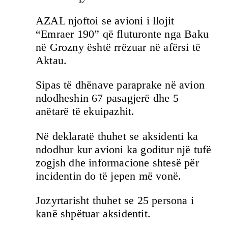
AZAL njoftoi se avioni i llojit
“Emraer 190” që fluturonte nga Baku
në Grozny është rrëzuar në afërsi të
Aktau.
Sipas të dhënave paraprake në avion
ndodheshin 67 pasagjerë dhe 5
anëtarë të ekuipazhit.
Në deklaratë thuhet se aksidenti ka
ndodhur kur avioni ka goditur një tufë
zogjsh dhe informacione shtesë për
incidentin do të jepen më vonë.
Jozyrtarisht thuhet se 25 persona i
kanë shpëtuar aksidentit.