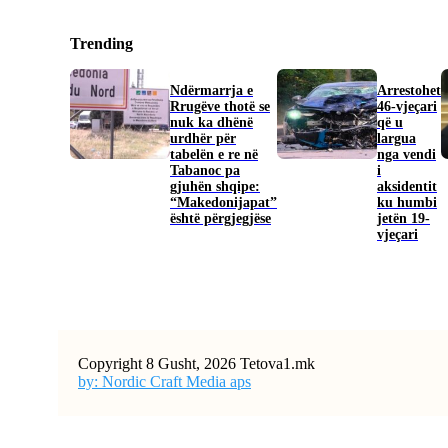
Trending
Ndërmarrja e
Arrestohet
Rrugëve thotë se
46-vjeçari
nuk ka dhënë
që u
urdhër për
largua
tabelën e re në
nga vendi
Tabanoc pa
i
gjuhën shqipe:
aksidentit
“Makedonijapat”
ku humbi
është përgjegjëse
jetën 19-
vjeçari
Copyright 8 Gusht, 2026 Tetova1.mk
by: Nordic Craft Media aps