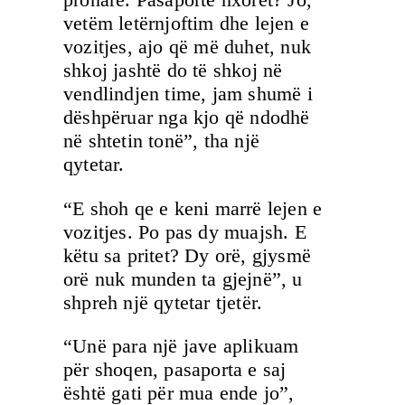
vetëm letërnjoftim dhe lejen e
vozitjes, ajo që më duhet, nuk
shkoj jashtë do të shkoj në
vendlindjen time, jam shumë i
dëshpëruar nga kjo që ndodhë
në shtetin tonë”, tha një
qytetar.
“E shoh qe e keni marrë lejen e
vozitjes. Po pas dy muajsh. E
këtu sa pritet? Dy orë, gjysmë
orë nuk munden ta gjejnë”, u
shpreh një qytetar tjetër.
“Unë para një jave aplikuam
për shoqen, pasaporta e saj
është gati për mua ende jo”,