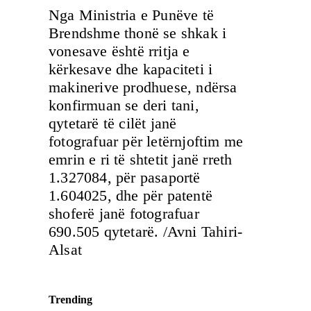
Nga Ministria e Punëve të
Brendshme thonë se shkak i
vonesave është rritja e
kërkesave dhe kapaciteti i
makinerive prodhuese, ndërsa
konfirmuan se deri tani,
qytetarë të cilët janë
fotografuar për letërnjoftim me
emrin e ri të shtetit janë rreth
1.327084, për pasaportë
1.604025, dhe për patentë
shoferë janë fotografuar
690.505 qytetarë. /Avni Tahiri-
Alsat
Trending