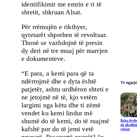
identifikimit me emrin e ri të
shtetit, shkruan Alsat.
Për rrëmujën e rikthyer,
qytetarët shprehen të revoltuar.
Thonë se vazhdojnë të presin
dy deri në tre muaj për marrjen
e dokumenteve.
“E para, a kemi para që ta
ndërrojmë dhe e dyta është
Të ngjaj
patjetër, ashtu urdhëron shteti e
ne jetojmë në të, kjo vetëm
largimi nga këtu dhe ti zëmë
vendet ku kemi lindur më
shumë do të kemi, do të ruajmë
Këta dysho
në aksiden
kafshë por do të jemi vetë
vjeçar
pronarë. Pasaportë nxorët? Jo,