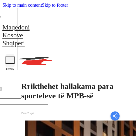
Skip to main content
Skip to footer
Maqedoni
Kosove
Shqiperi
Trendy
Rrikthehet hallakama para
l
sporteleve të MPB-së
Para 2 vjet