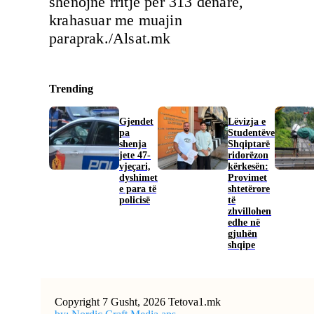
shënojnë rritje për 313 denarë,
krahasuar me muajin
paraprak./Alsat.mk
Trending
Gjendet
Lëvizja e
pa
Studentëve
shenja
Shqiptarë
jete 47-
ridorëzon
vjeçari,
kërkesën:
dyshimet
Provimet
e para të
shtetërore
policisë
të
zhvillohen
edhe në
gjuhën
shqipe
Copyright 7 Gusht, 2026 Tetova1.mk