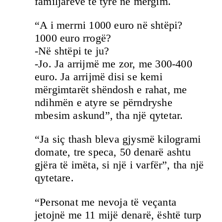
familjarëve të tyre në mërgim.
“A i merrni 1000 euro në shtëpi?
1000 euro rrogë?
-Në shtëpi te ju?
-Jo. Ja arrijmë me zor, me 300-400
euro. Ja arrijmë disi se kemi
mërgimtarët shëndosh e rahat, me
ndihmën e atyre se përndryshe
mbesim askund”, tha një qytetar.
“Ja siç thash bleva gjysmë kilogrami
domate, tre speca, 50 denarë ashtu
gjëra të imëta, si një i varfër”, tha një
qytetare.
“Personat me nevoja të veçanta
jetojnë me 11 mijë denarë, është turp