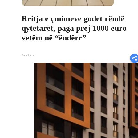
Rritja e çmimeve godet rëndë
qytetarët, paga prej 1000 euro
vetëm në “ëndërr”
Para 2 vjet