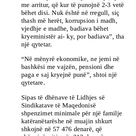
me arritur, që kur të punojnë 2-3 vetë
bëhet disi. Nuk është në rregull, siç
thash më herët, korrupsion i madh,
vjedhje e madhe, badiava bëhet
kryeministër ai- ky, por badiava”, tha
një qytetar.
“Në mënyrë ekonomike, ne jemi në
bashkësi me vajzën, pensioni dhe
paga e saj kryejnë punë”, shtoi një
qytetare.
Sipas të dhënave të Lidhjes së
Sindikatave të Maqedonisë
shpenzimet minimale për një familje
katëranëtarëshe në muajin shkurt
shkojnë në 57 476 denarë, që