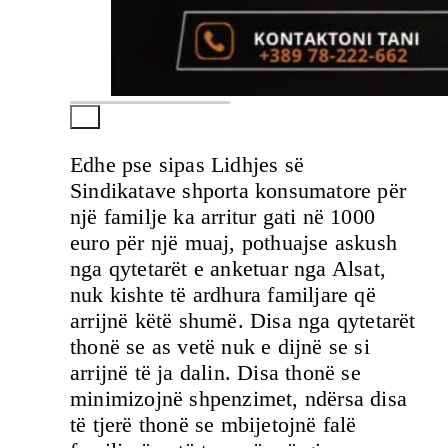
Edhe pse sipas Lidhjes së
Sindikatave shporta konsumatore për
një familje ka arritur gati në 1000
euro për një muaj, pothuajse askush
nga qytetarët e anketuar nga Alsat,
nuk kishte të ardhura familjare që
arrijnë këtë shumë. Disa nga qytetarët
thonë se as vetë nuk e dijnë se si
arrijnë të ja dalin. Disa thonë se
minimizojnë shpenzimet, ndërsa disa
të tjerë thonë se mbijetojnë falë