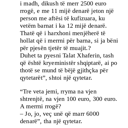
i madh, dikush të merr 2500 euro
rrogë, e me 11 mijë denarë jeton një
person me aftësi të kufizuara, ku
vetëm barnat i ka 12 mijë denarë.
Thatë që i harxhoni menjëherë të
hollat që i merrni për barna, si ja bëni
për pjesën tjetër të muajit.?
Duhet ta pyesni Talat Xhaferin, tash
që është kryeministër shqiptarë, ai po
thotë se mund të bëjë gjithçka për
qytetarët”, shtoi një qytetar.
“Tre veta jemi, rryma na vjen
shtrenjtë, na vjen 100 euro, 300 euro.
A merrni rrogë?
– Jo, jo, veç unë që marr 6000
denarë”, tha një qytetar.