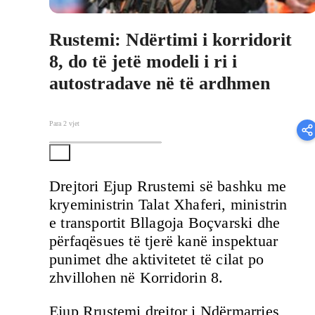
Rustemi: Ndërtimi i korridorit
8, do të jetë modeli i ri i
autostradave në të ardhmen
Para 2 vjet
Drejtori Ejup Rrustemi së bashku me
kryeministrin Talat Xhaferi, ministrin
e transportit Bllagoja Boçvarski dhe
përfaqësues të tjerë kanë inspektuar
punimet dhe aktivitetet të cilat po
zhvillohen në Korridorin 8.
Ejup Rrustemi drejtor i Ndërmarrjes