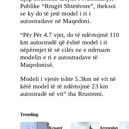
Publike “Rrugët Shtetërore”, theksoi
se ky do të jetë model i ri i
autostradave në Maqedoni.
“Për Për 4.7 vjet, do të ndërtojmë 110
km autostradë që është model i ri
nëpërmjet të së cilës ne e ndrruam
modelin e ri e autostradave të
Maqedonisë.
Modeli i vjetër ishte 5.3km në vit në
këtë model të të ndërtojmë 23 km
autostradë në vit” tha Rrustemi.
Trending
Kroatët
Arrestohet