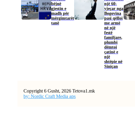
bëjnë
një 60-
gjestin e
vjeçar nga
madh për
Bogovina
mërgimtarët
pasi qëlloi
tanë
me armë
në një
festë
familjare,
plumbi
dëmtoi
çatinë e
një
shtëpie në
Siniçan
Copyright 6 Gusht, 2026 Tetova1.mk
by: Nordic Craft Media aps