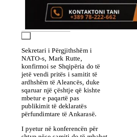
Sekretari i Përgjithshëm i
NATO-s, Mark Rutte,
konfirmoi se Shqipëria do të
jetë vendi pritës i samitit të
ardhshëm të Aleancës, duke
sqaruar një çështje që kishte
mbetur e paqartë pas
publikimit të deklaratës
përfundimtare të Ankarasë.
I pyetur në konferencën për
shtyp nëse samiti do të mbahet