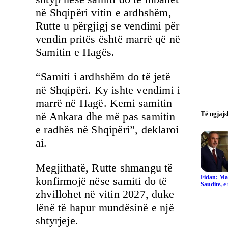
në Shqipëri vitin e ardhshëm,
Rutte u përgjigj se vendimi për
vendin pritës është marrë që në
Samitin e Hagës.
“Samiti i ardhshëm do të jetë
në Shqipëri. Ky ishte vendimi i
marrë në Hagë. Kemi samitin
Të ngjaj
në Ankara dhe më pas samitin
e radhës në Shqipëri”, deklaroi
ai.
Megjithatë, Rutte shmangu të
Fidan: Ma
konfirmojë nëse samiti do të
Saudite, 
zhvillohet në vitin 2027, duke
lënë të hapur mundësinë e një
shtyrjeje.