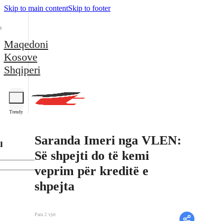
Skip to main content
Skip to footer
Maqedoni
Kosove
Shqiperi
Trendy
Saranda Imeri nga VLEN:
l
Së shpejti do të kemi
veprim për kreditë e
shpejta
Para 2 vjet